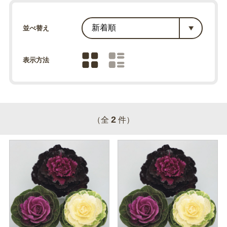
並べ替え
表示方法
2
（全
件）