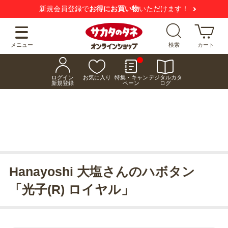
新規会員登録で
お得にお買い物
いただけます！
メニュー
検索
カート
ログイン
お気に入り
特集・キャン
デジタルカタ
新規登録
ペーン
ログ
Hanayoshi 大塩さんのハボタン
「光子(R) ロイヤル」