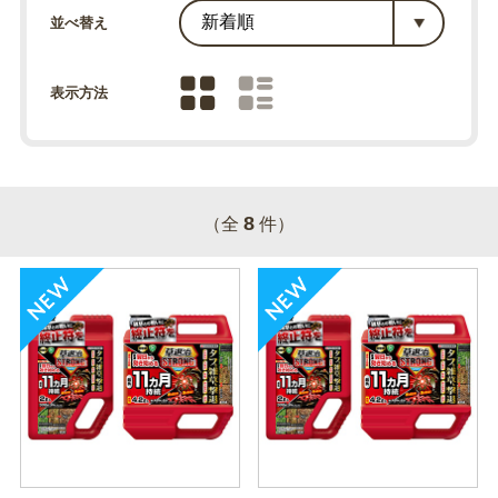
並べ替え
表示方法
8
（全
件）