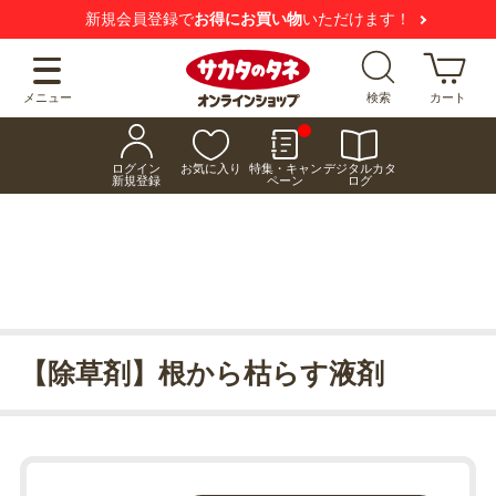
新規会員登録で
お得にお買い物
いただけます！
メニュー
検索
カート
ログイン
お気に入り
特集・キャン
デジタルカタ
新規登録
ペーン
ログ
【除草剤】根から枯らす液剤