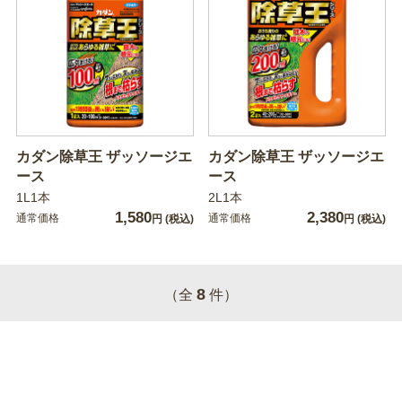
カダン除草王 ザッソージエ
カダン除草王 ザッソージエ
ース
ース
1L1本
2L1本
1,580
2,380
通常価格
通常価格
円
(税込)
円
(税込)
8
（全
件）