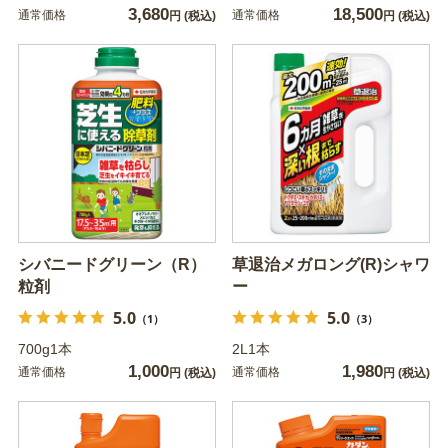
3,680
18,500
通常価格
通常価格
円
(税込)
円
(税込)
シバニードグリーン（R）
草退治メガロング(R)シャワ
粒剤
ー
5.0
5.0
（1）
（3）
700g1本
2L1本
1,000
1,980
通常価格
通常価格
円
(税込)
円
(税込)