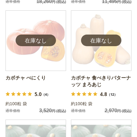
18,260
11,495
通常価格
通常価格
円
(税込)
円
(税込)
カボチャ べにくり
カボチャ 食べきりバターナ
ッツ まろあじ
5.0
4.8
（4）
（12）
約100粒 袋
約100粒 袋
3,520
2,970
通常価格
通常価格
円
(税込)
円
(税込)