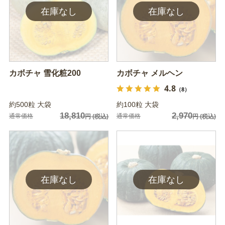
カボチャ 雪化粧200
カボチャ メルヘン
4.8
（8）
約500粒 大袋
約100粒 大袋
18,810
2,970
通常価格
通常価格
円
(税込)
円
(税込)