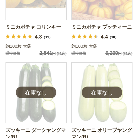
ミニカボチャ コリンキー
ミニカボチャ プッチィーニ
4.8
4.4
（11）
（10）
約100粒 大袋
約100粒 大袋
2,541
5,269
通常価格
通常価格
円
(税込)
円
(税込)
ズッキーニ ダークヤングマ
ズッキーニ オリーブヤング
ン(R)
マン(R)