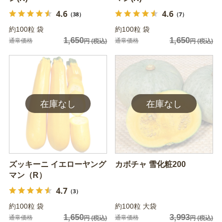
4.6
4.6
（38）
（7）
約100粒 袋
約100粒 袋
1,650
1,650
通常価格
通常価格
円
(税込)
円
(税込)
ズッキーニ イエローヤング
カボチャ 雪化粧200
マン（R）
4.7
（3）
約100粒 袋
約100粒 大袋
1,650
3,993
通常価格
通常価格
円
(税込)
円
(税込)