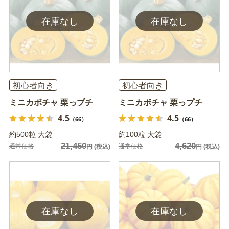
初心者向き
初心者向き
ミニカボチャ 栗っプチ
ミニカボチャ 栗っプチ
4.5
4.5
（66）
（66）
約500粒 大袋
約100粒 大袋
21,450
4,620
通常価格
通常価格
円
(税込)
円
(税込)