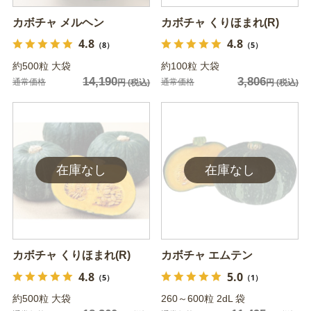
カボチャ メルヘン
カボチャ くりほまれ(R)
4.8
4.8
（8）
（5）
約500粒 大袋
約100粒 大袋
14,190
3,806
通常価格
通常価格
円
(税込)
円
(税込)
カボチャ くりほまれ(R)
カボチャ エムテン
4.8
5.0
（5）
（1）
約500粒 大袋
260～600粒 2dL 袋