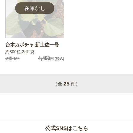
台木カボチャ 新土佐一号
約300粒 2dL 袋
4,450
通常価格
円
(税込)
25
（全
件）
公式SNSはこちら