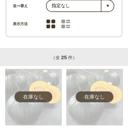
並べ替え
表示方法
25
（全
件）