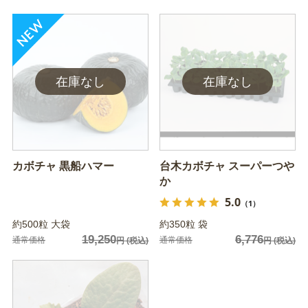
カボチャ 黒船ハマー
台木カボチャ スーパーつや
か
5.0
（1）
約500粒 大袋
約350粒 袋
19,250
6,776
通常価格
通常価格
円
(税込)
円
(税込)