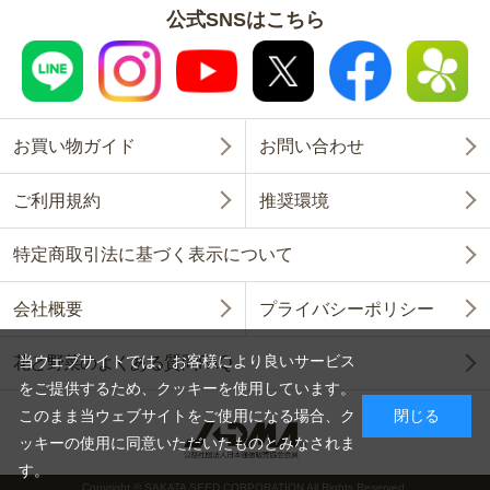
公式SNSはこちら
お買い物ガイド
お問い合わせ
ご利用規約
推奨環境
特定商取引法に基づく表示について
会社概要
プライバシーポリシー
当ウェブサイトでは、お客様により良いサービス
花と野菜のよくある質問FAQ
をご提供するため、クッキーを使用しています。
このまま当ウェブサイトをご使用になる場合、ク
閉じる
ッキーの使用に同意いただいたものとみなされま
す。
Copyright © SAKATA SEED CORPORATION All Rights Reserved.