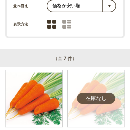
並べ替え
表示方法
7
（全
件）