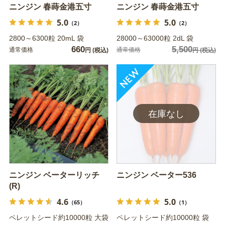
ニンジン 春蒔金港五寸
ニンジン 春蒔金港五寸
5.0
5.0
（2）
（2）
2800～6300粒 20mL 袋
28000～63000粒 2dL 袋
660
5,500
通常価格
通常価格
円
(税込)
円
(税込)
ニンジン ベーターリッチ
ニンジン ベーター536
(R)
4.6
5.0
（65）
（1）
ペレットシード約10000粒 大袋
ペレットシード約10000粒 袋