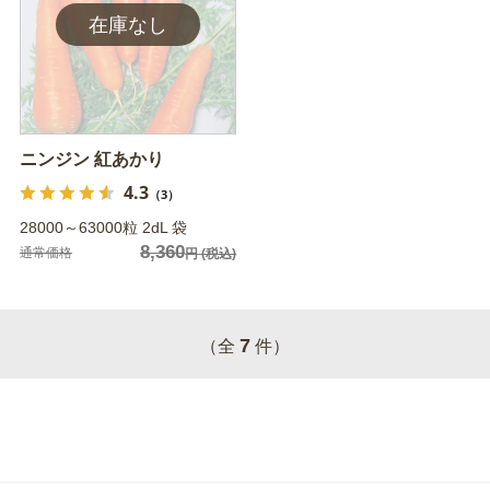
ニンジン 紅あかり
4.3
（3）
28000～63000粒 2dL 袋
8,360
通常価格
円
(税込)
7
（全
件）