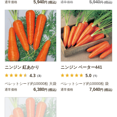
5,940
5,940
通常価格
通常価格
円
(税込)
円
(税込)
ニンジン 紅あかり
ニンジン ベーター441
4.3
5.0
（3）
（1）
ペレットシード約10000粒 大袋
ペレットシード約10000粒 袋
6,380
7,040
通常価格
通常価格
円
(税込)
円
(税込)