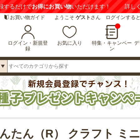
録するだけで
お得にお買い物
いただけます！
詳し
お買い物ガイド
ようこそ
ゲスト
さん ログインする
ログイン・新規登
お気に入り
特集・キャンペー
デ
録
ン
んたん（R） クラフト ミ