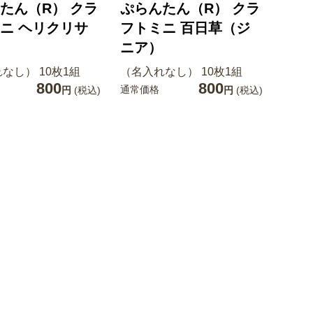
たん（R） クラ
ぷらんたん（R） クラ
ニ ヘリクリサ
フトミニ 百日草（ジ
ニア）
なし） 10枚1組
（名入れなし） 10枚1組
800
800
通常価格
円
(税込)
円
(税込)