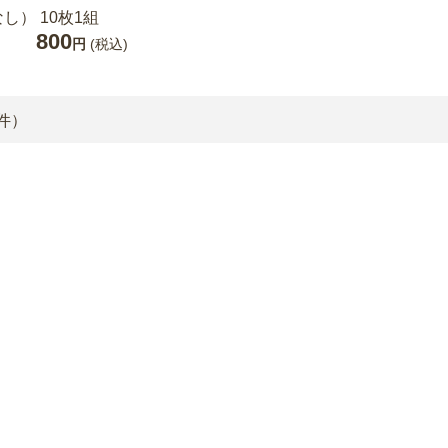
し） 10枚1組
800
円
(税込)
件）