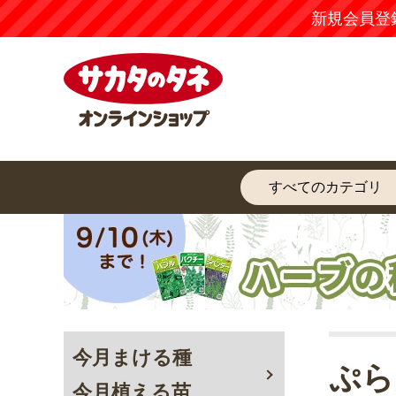
新規会員登
今月まける種
ぷら
今月植える苗