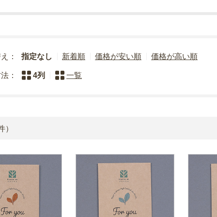
替え：
指定なし
新着順
価格が安い順
価格が高い順
方法：
4列
一覧
件）