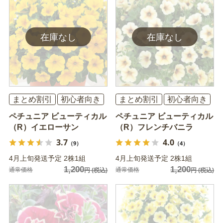
まとめ割引
初心者向き
まとめ割引
初心者向き
ペチュニア ビューティカル
ペチュニア ビューティカル
（R）イエローサン
（R）フレンチバニラ
3.7
4.0
（9）
（4）
4月上旬発送予定 2株1組
4月上旬発送予定 2株1組
1,200
1,200
通常価格
通常価格
円
(税込)
円
(税込)