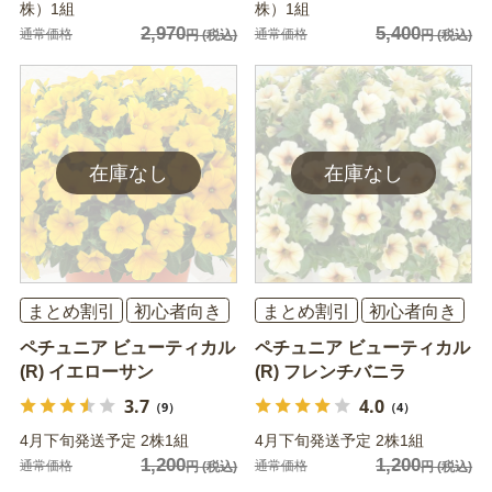
株）1組
株）1組
2,970
5,400
通常価格
通常価格
円
(税込)
円
(税込)
まとめ割引
初心者向き
まとめ割引
初心者向き
ペチュニア ビューティカル
ペチュニア ビューティカル
(R) イエローサン
(R) フレンチバニラ
3.7
4.0
（9）
（4）
4月下旬発送予定 2株1組
4月下旬発送予定 2株1組
1,200
1,200
通常価格
通常価格
円
(税込)
円
(税込)