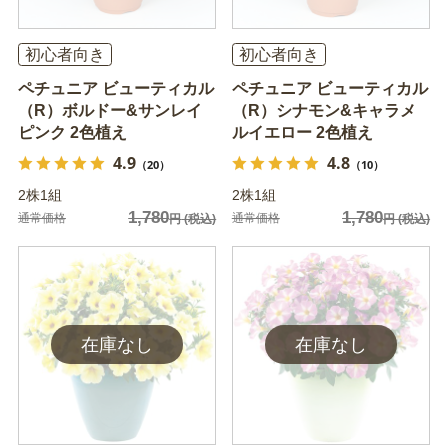
初心者向き
初心者向き
ペチュニア ビューティカル
ペチュニア ビューティカル
（R）ボルドー&サンレイ
（R）シナモン&キャラメ
ピンク 2色植え
ルイエロー 2色植え
4.9
4.8
（20）
（10）
2株1組
2株1組
1,780
1,780
通常価格
通常価格
円
(税込)
円
(税込)