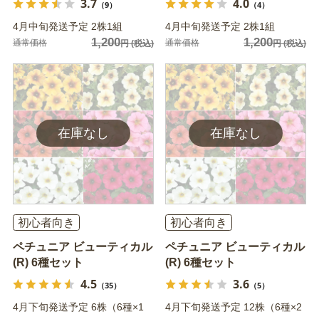
3.7
4.0
（9）
（4）
4月中旬発送予定 2株1組
4月中旬発送予定 2株1組
1,200
1,200
通常価格
通常価格
円
(税込)
円
(税込)
初心者向き
初心者向き
ペチュニア ビューティカル
ペチュニア ビューティカル
(R) 6種セット
(R) 6種セット
4.5
3.6
（35）
（5）
4月下旬発送予定 6株（6種×1
4月下旬発送予定 12株（6種×2