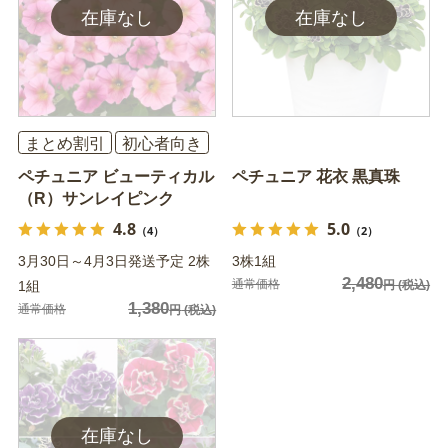
まとめ割引
初心者向き
ペチュニア ビューティカル
ペチュニア 花衣 黒真珠
（R）サンレイピンク
4.8
5.0
（4）
（2）
3月30日～4月3日発送予定 2株
3株1組
2,480
通常価格
1組
円
(税込)
1,380
通常価格
円
(税込)