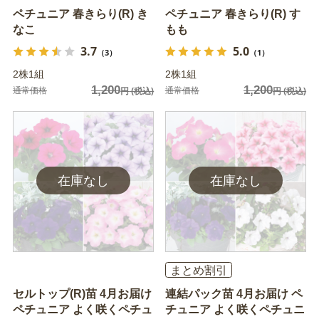
ペチュニア 春きらり(R) き
ペチュニア 春きらり(R) す
なこ
もも
3.7
5.0
（3）
（1）
2株1組
2株1組
1,200
1,200
通常価格
通常価格
円
(税込)
円
(税込)
まとめ割引
セルトップ(R)苗 4月お届け
連結パック苗 4月お届け ペ
ペチュニア よく咲くペチュ
チュニア よく咲くペチュニ