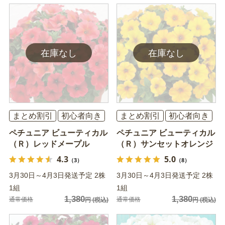
まとめ割引
初心者向き
まとめ割引
初心者向き
ペチュニア ビューティカル
ペチュニア ビューティカル
（Ｒ）レッドメープル
（Ｒ）サンセットオレンジ
4.3
5.0
（3）
（8）
3月30日～4月3日発送予定 2株
3月30日～4月3日発送予定 2株
1組
1組
1,380
1,380
通常価格
通常価格
円
(税込)
円
(税込)