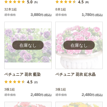
5.0
4.5
（5）
（8）
32本1組
8本1組
3,880
1,780
通常価格
通常価格
円
(税込)
円
(税込)
ペチュニア 花衣 藍染
ペチュニア 花衣 紅水晶
4.5
（2）
3株1組
3株1組
2,480
2,480
通常価格
通常価格
円
(税込)
円
(税込)