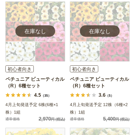
初心者向き
初心者向き
ペチュニア ビューティカル
ペチュニア ビューティカル
（R）6種セット
（R）6種セット
4.5
3.6
（35）
（5）
4月上旬発送予定 6株(6種×1
4月上旬発送予定 12株（6種×2
株）1組
株）1組
2,970
5,400
通常価格
通常価格
円
(税込)
円
(税込)