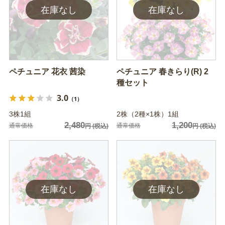
ペチュニア 花衣 茜染
ペチュニア 春きらり(R) 2
種セット
3.0
（1）
3株1組
2株（2種×1株）1組
2,480
1,200
通常価格
通常価格
円
(税込)
円
(税込)