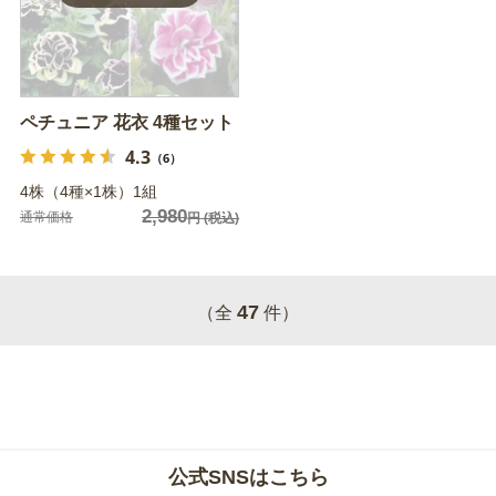
ペチュニア 花衣 4種セット
4.3
（6）
4株（4種×1株）1組
2,980
通常価格
円
(税込)
47
（全
件）
公式SNSはこちら