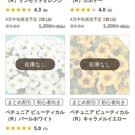
（R）サンセットオレンジ
（R）ボルドー
4.3
4.0
（6）
（3）
4月中旬発送予定 2株1組
4月中旬発送予定 2株1組
1,200
1,200
通常価格
通常価格
円
(税込)
円
(税込)
まとめ割引
初心者向き
まとめ割引
初心者向き
ペチュニア ビューティカル
ペチュニア ビューティカル
（R）パールホワイト
（R）キャラメルイエロー
5.0
（1）