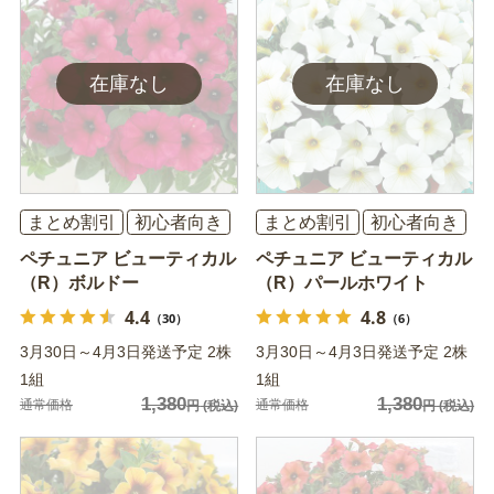
まとめ割引
初心者向き
まとめ割引
初心者向き
ペチュニア ビューティカル
ペチュニア ビューティカル
（R）ボルドー
（R）パールホワイト
4.4
4.8
（30）
（6）
3月30日～4月3日発送予定 2株
3月30日～4月3日発送予定 2株
1組
1組
1,380
1,380
通常価格
通常価格
円
(税込)
円
(税込)