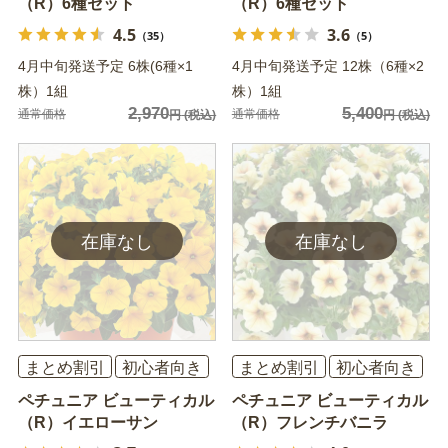
（R）6種セット
（R）6種セット
4.5
3.6
（35）
（5）
4月中旬発送予定 6株(6種×1
4月中旬発送予定 12株（6種×2
株）1組
株）1組
2,970
5,400
通常価格
通常価格
円
(税込)
円
(税込)
まとめ割引
初心者向き
まとめ割引
初心者向き
ペチュニア ビューティカル
ペチュニア ビューティカル
（R）イエローサン
（R）フレンチバニラ