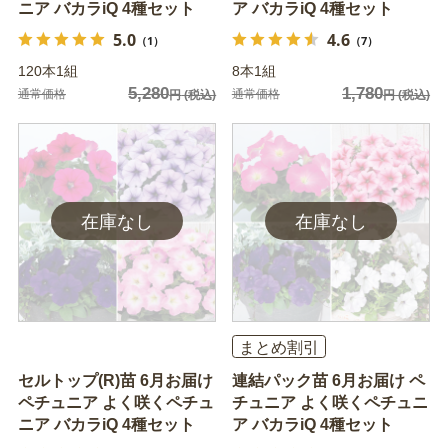
ニア バカラiQ 4種セット
ア バカラiQ 4種セット
5.0
4.6
（1）
（7）
120本1組
8本1組
5,280
1,780
通常価格
通常価格
円
(税込)
円
(税込)
まとめ割引
セルトップ(R)苗 6月お届け
連結パック苗 6月お届け ペ
ペチュニア よく咲くペチュ
チュニア よく咲くペチュニ
ニア バカラiQ 4種セット
ア バカラiQ 4種セット