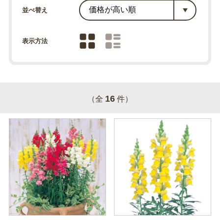
並べ替え
表示方法
16
（全
件）