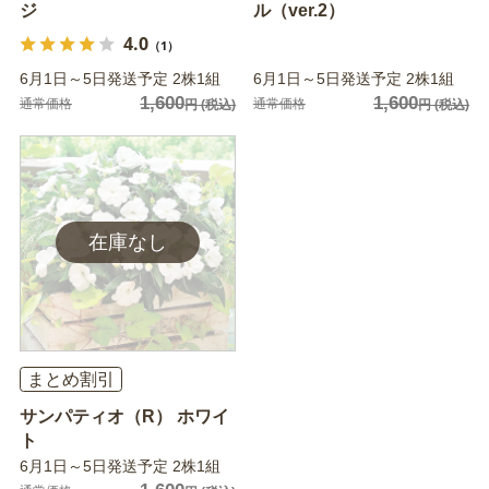
ジ
ル（ver.2）
4.0
（1）
6月1日～5日発送予定 2株1組
6月1日～5日発送予定 2株1組
1,600
1,600
通常価格
通常価格
円
(税込)
円
(税込)
まとめ割引
サンパティオ（R） ホワイ
ト
6月1日～5日発送予定 2株1組