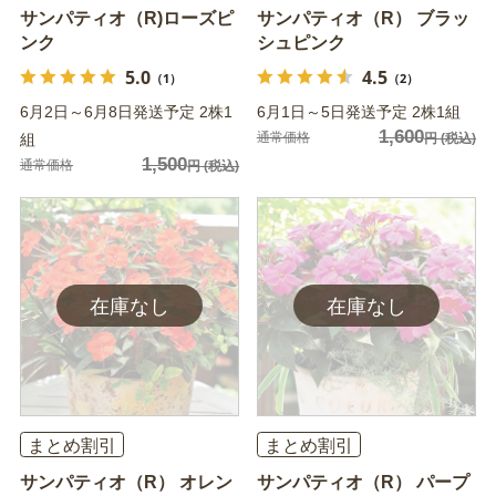
サンパティオ（R)ローズピ
サンパティオ（R） ブラッ
ンク
シュピンク
5.0
4.5
（1）
（2）
6月2日～6月8日発送予定 2株1
6月1日～5日発送予定 2株1組
1,600
通常価格
組
円
(税込)
1,500
通常価格
円
(税込)
まとめ割引
まとめ割引
サンパティオ（R） オレン
サンパティオ（R） パープ