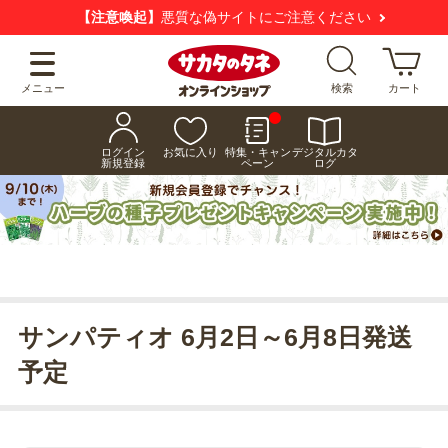
【注意喚起】
悪質な偽サイトにご注意ください
メニュー
検索
カート
ログイン
お気に入り
特集・キャン
デジタルカタ
新規登録
ペーン
ログ
サンパティオ 6月2日～6月8日発送
予定