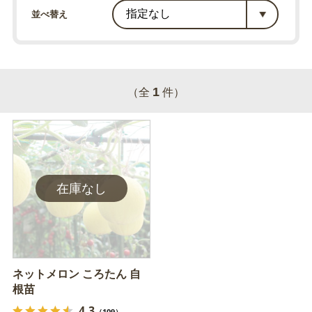
並べ替え
1
（全
件）
ネットメロン ころたん 自
根苗
4.3
（109）