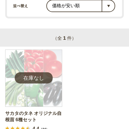
並べ替え
1
（全
件）
サカタのタネ オリジナル自
根苗 6種セット
4.4
（14）