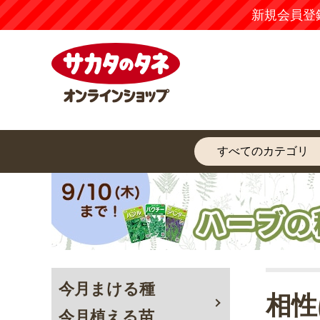
新規会員登
今月まける種
相性
今月植える苗