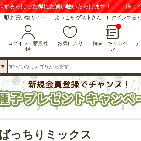
録するだけで
お得にお買い物
いただけます！
詳し
お買い物ガイド
ようこそ
ゲスト
さん ログインする
ログイン・新規登
お気に入り
特集・キャンペー
デ
録
ン
ばっちりミックス