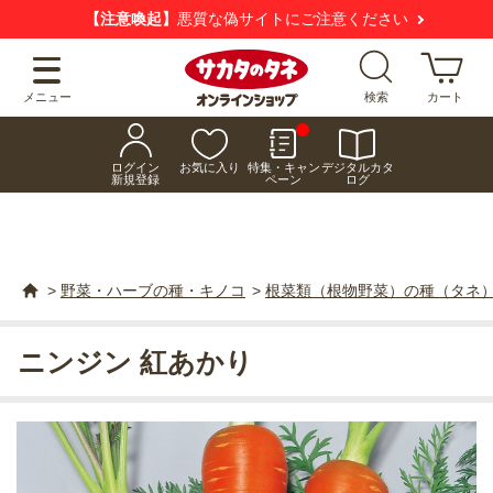
【注意喚起】
悪質な偽サイトにご注意ください
メニュー
検索
カート
ログイン
お気に入り
特集・キャン
デジタルカタ
新規登録
ペーン
ログ
>
野菜・ハーブの種・キノコ
>
根菜類（根物野菜）の種（タネ
ニンジン 紅あかり