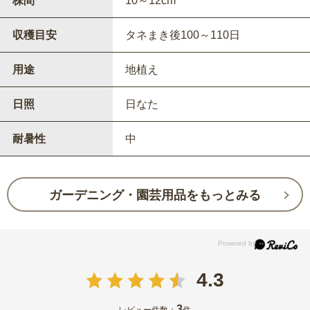
株間
10～12cm
収穫目安
タネまき後100～110日
用途
地植え
日照
日なた
耐暑性
中
ガーデニング・園芸用品をもっとみる
4.3
3
レビュー件数：
件