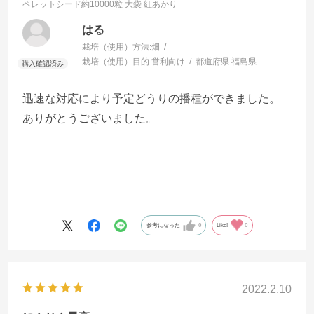
ペレットシード約10000粒 大袋
紅あかり
はる
栽培（使用）方法:
畑
栽培（使用）目的:
営利向け
都道府県:
福島県
迅速な対応により予定どうりの播種ができました。
ありがとうございました。
参考になった
0
Like!
0
2022.2.10