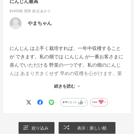
にんじん最高
約400粒 実咲 袋
紅あかり
やまちゃん
にんじん は上手く栽培すれば、一年中収穫すること
が できます。私の畑では にんじん が一番お客さまに
喜んでいただける 野菜の一つです。私の畑のにんじ
んは あまり大きくせず 早めの収穫を心がけます。葉
付きにんじん で葉も食べていただくためです。季節
続きを読む
によって栽培の品種を変えますが、どれも サカタの
タネからの購入の種です。無農薬なので、アゲハチ
参考になった
0
Like!
0
ョウなどがよってきますが、コンパニオンプランツ
等を活用して栽培します。今回は紅アカリを選びま
した。出荷が楽しみです。
絞り込み
表示：新しい順