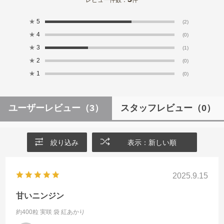
★
5
(2)
★
4
(0)
★
3
(1)
★
2
(0)
★
1
(0)
ユーザーレビュー
（3）
スタッフレビュー
（0）
絞り込み
表示：新しい順
2025.9.15
甘いニンジン
約400粒 実咲 袋
紅あかり