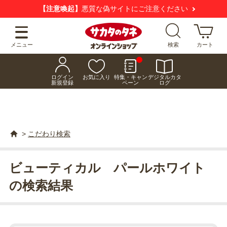
【注意喚起】
悪質な偽サイトにご注意ください
メニュー
検索
カート
ログイン
お気に入り
特集・キャン
デジタルカタ
新規登録
ペーン
ログ
>
こだわり検索
ビューティカル パールホワイト
の検索結果