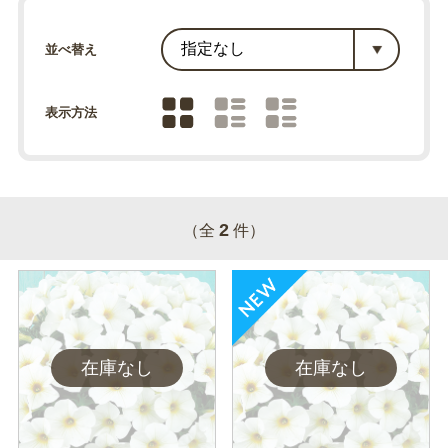
並べ替え
表示方法
2
（全
件）