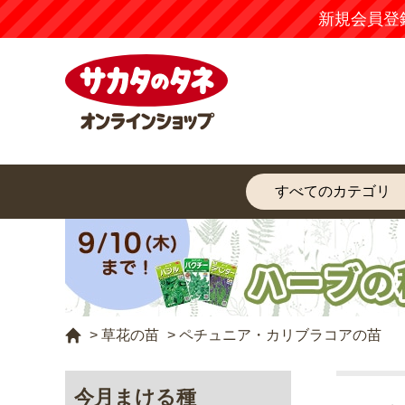
新規会員登
>
草花の苗
>
ペチュニア・カリブラコアの苗
今月まける種