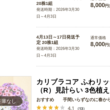
20株1組
8,000
円
発送時期：2026年3月30
日～4月3日
4月13日～17日発送予
通常価格
定 20株1組
8,000
円
発送時期：2026年3月30
日～4月3日
カリブラコア ふわリ
（R）見計らい 3色植え
おすすめ 手間いらずなのに春から
4.1
（13）