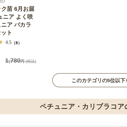
ク苗 6月お届
ュニア よく咲
ニア バカラ
セット
4.5
（8）
1,780
円
(税込)
このカテゴリの5位以下
ペチュニア・カリブラコア