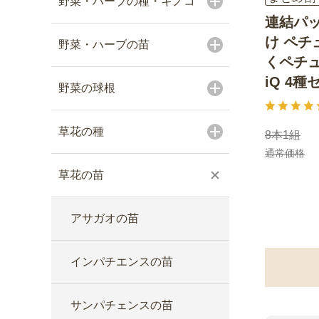
野菜・ハーブの種・キノコ
連結パッ
け ペチ
野菜・ハーブの苗
くペチュ
iQ 4種
野菜の球根
草花の種
8本1組
通常価格
草花の苗
アサガオの苗
インパチエンスの苗
サンパチェンスの苗