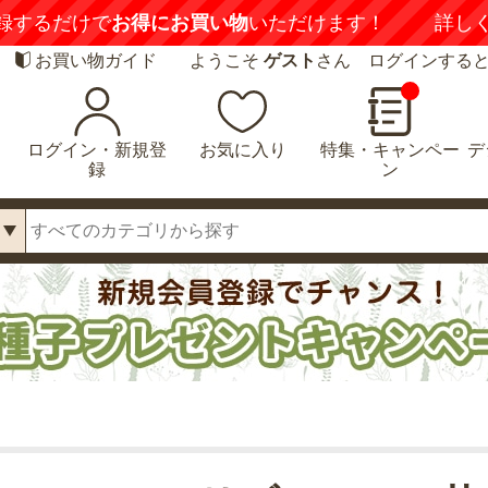
録するだけで
お得にお買い物
いただけます！
詳し
お買い物ガイド
ようこそ
ゲスト
さん ログインする
ログイン・新規登
お気に入り
特集・キャンペー
デ
録
ン