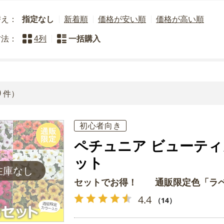
替え：
指定なし
新着順
価格が安い順
価格が高い順
方法：
4列
一括購入
0
件）
初心者向き
ペチュニア ビューテ
ット
セットでお得！ 通販限定色「ラベ
4.4
（14）