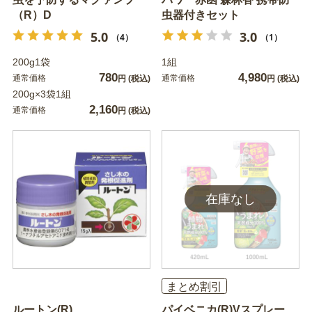
（R）D
虫器付きセット
5.0
3.0
（4）
（1）
200g1袋
1組
780
4,980
通常価格
通常価格
円
(税込)
円
(税込)
200g×3袋1組
2,160
通常価格
円
(税込)
まとめ割引
ルートン(R)
パイベニカ(R)Vスプレー