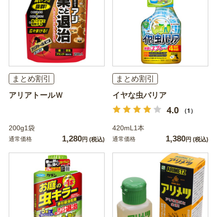
まとめ割引
まとめ割引
アリアトールＷ
イヤな虫バリア
4.0
（1）
200g1袋
420mL1本
1,280
1,380
通常価格
通常価格
円
(税込)
円
(税込)