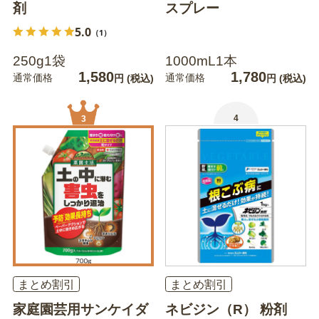
剤
スプレー
5.0
（1）
250g1袋
1000mL1本
1,580
1,780
通常価格
通常価格
円
(税込)
円
(税込)
4
3
まとめ割引
まとめ割引
家庭園芸用サンケイダ
ネビジン（R） 粉剤