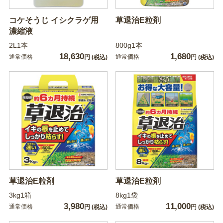
コケそうじ イシクラゲ用
草退治E粒剤
濃縮液
2L1本
800g1本
18,630
1,680
通常価格
通常価格
円
(税込)
円
(税込)
草退治E粒剤
草退治E粒剤
3kg1箱
8kg1袋
3,980
11,000
通常価格
通常価格
円
(税込)
円
(税込)