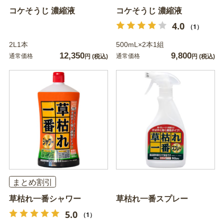
コケそうじ 濃縮液
コケそうじ 濃縮液
4.0
（1）
2L1本
500mL×2本1組
12,350
9,800
通常価格
通常価格
円
(税込)
円
(税込)
まとめ割引
草枯れ一番シャワー
草枯れ一番スプレー
5.0
（1）