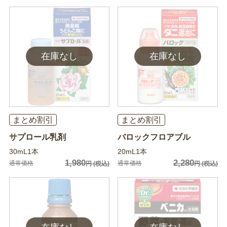
まとめ割引
まとめ割引
サプロール乳剤
バロックフロアブル
30mL1本
20mL1本
1,980
2,280
通常価格
通常価格
円
(税込)
円
(税込)