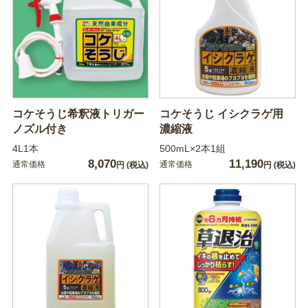
コケそうじ希釈液トリガー
コケそうじ イシクラゲ用
ノズル付き
濃縮液
4L1本
500mL×2本1組
8,070
11,190
通常価格
通常価格
円
(税込)
円
(税込)