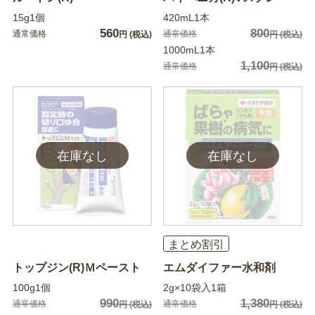
15g1個
420mL1本
560
800
通常価格
通常価格
円
(税込)
円
(税込)
1000mL1本
1,100
通常価格
円
(税込)
まとめ割引
トップジン(R)Ｍペースト
エムダイファー水和剤
100g1個
2g×10袋入1箱
990
1,380
通常価格
通常価格
円
(税込)
円
(税込)