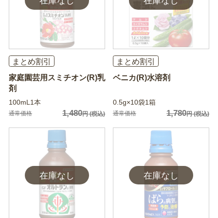
まとめ割引
まとめ割引
家庭園芸用スミチオン(R)乳
ベニカ(R)水溶剤
剤
100mL1本
0.5g×10袋1箱
1,480
1,780
通常価格
通常価格
円
(税込)
円
(税込)