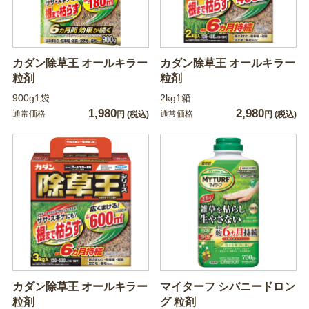
カダン除草王 オールキラー
カダン除草王 オールキラー
粒剤
粒剤
900g1袋
2kg1箱
1,980
2,980
通常価格
通常価格
円
(税込)
円
(税込)
カダン除草王 オールキラー
マイターフ シバニードロン
粒剤
グ 粒剤