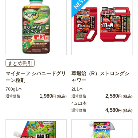
まとめ割引
マイターフ シバニードグリ
草退治（R）ストロングシ
ーン粒剤
ャワー
700g1本
2L1本
1,980
2,580
通常価格
通常価格
円
(税込)
円
(税込)
4.2L1本
4,580
通常価格
円
(税込)