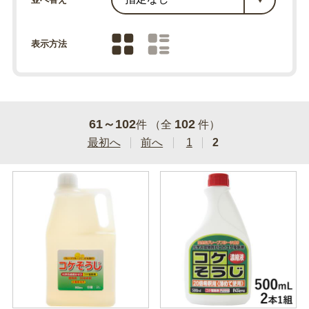
表示方法
61～102
102
件 （全
件）
最初へ
前へ
1
2