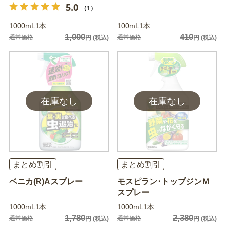
5.0
（1）
1000mL1本
100mL1本
1,000
410
通常価格
通常価格
円
(税込)
円
(税込)
まとめ割引
まとめ割引
ベニカ(R)Aスプレー
モスピラン･トップジンＭ
スプレー
1000mL1本
1000mL1本
1,780
2,380
通常価格
通常価格
円
(税込)
円
(税込)