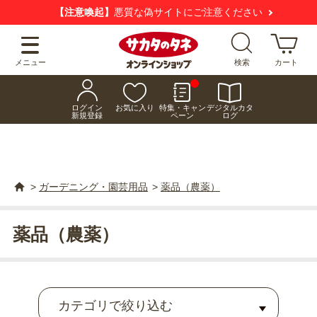
【注意喚起】
悪質な偽サイトにご注意ください
メニュー
検索
カート
ログイン
お気に入り
特集・キャン
デジタルカタ
新規登録
ペーン
ログ
>
ガーデニング・園芸用品
>
薬品（農薬）
薬品（農薬）
カテゴリで絞り込む