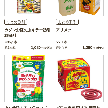
まとめ割引
まとめ割引
カダンお庭の虫キラー誘引
アリメツ
殺虫剤
700g1本
55g1本
1,680
1,280
通常価格
通常価格
円
(税込)
円
(税込)
虫を予防するマグァンプ
パワー赤函 森林香 携帯防