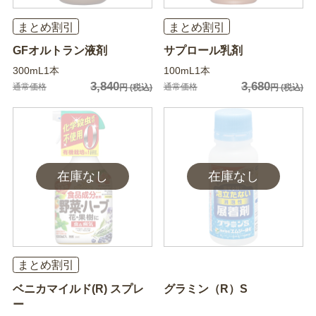
まとめ割引
まとめ割引
GFオルトラン液剤
サプロール乳剤
300mL1本
100mL1本
3,840
3,680
通常価格
通常価格
円
(税込)
円
(税込)
まとめ割引
ベニカマイルド(R) スプレ
グラミン（R）S
ー