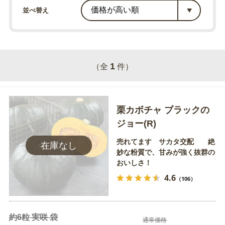
並べ替え
1
（全
件）
栗カボチャ ブラックの
ジョー(R)
売れてます サカタ交配 絶
妙な粉質で、甘みが強く抜群の
おいしさ！
4.6
（106）
約6粒 実咲 袋
通常価格