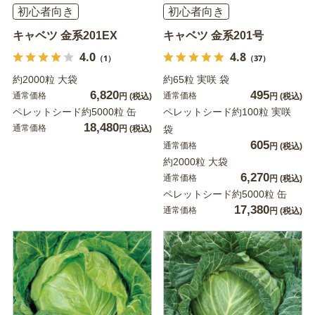
初心者向き
初心者向き
キャベツ 金系201EX
キャベツ 金系201号
4.0
4.8
（1）
（37）
約2000粒 大袋
約65粒 実咲 袋
6,820
495
通常価格
通常価格
円
(税込)
円
(税込)
ペレットシード約5000粒 缶
ペレットシード約100粒 実咲
18,480
通常価格
円
(税込)
袋
605
通常価格
円
(税込)
約2000粒 大袋
6,270
通常価格
円
(税込)
ペレットシード約5000粒 缶
17,380
通常価格
円
(税込)