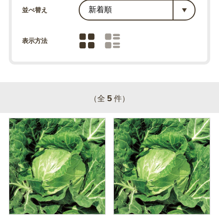
並べ替え
表示方法
5
（全
件）