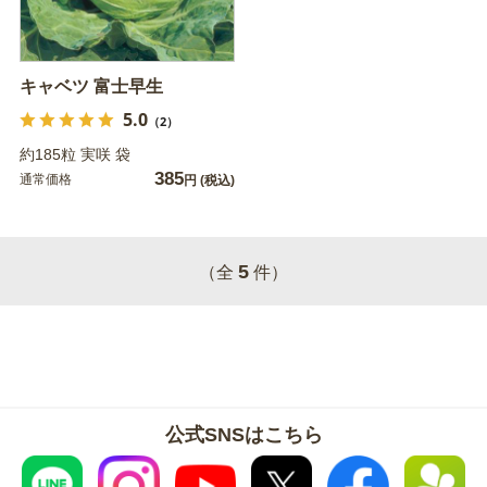
キャベツ 富士早生
5.0
（2）
約185粒 実咲 袋
385
通常価格
円
(税込)
5
（全
件）
公式SNSはこちら