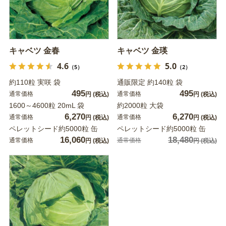
キャベツ 金春
キャベツ 金瑛
4.6
5.0
（5）
（2）
約110粒 実咲 袋
通販限定 約140粒 袋
495
495
通常価格
通常価格
円
(税込)
円
(税込)
1600～4600粒 20mL 袋
約2000粒 大袋
6,270
6,270
通常価格
通常価格
円
(税込)
円
(税込)
ペレットシード約5000粒 缶
ペレットシード約5000粒 缶
16,060
18,480
通常価格
通常価格
円
(税込)
円
(税込)