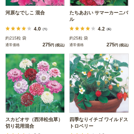
河原なでしこ 混合
たちあおい サマーカーニバ
ル
4.0
4.2
（1）
（6）
約215粒 袋
約25粒 袋
275
275
通常価格
通常価格
円
(税込)
円
(税込)
スカビオサ（西洋松虫草）
四季なりイチゴ ワイルドス
切り花用混合
トロベリー