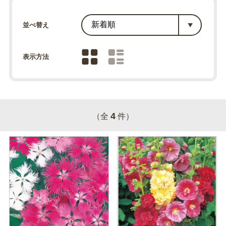
並べ替え
表示方法
4
（全
件）