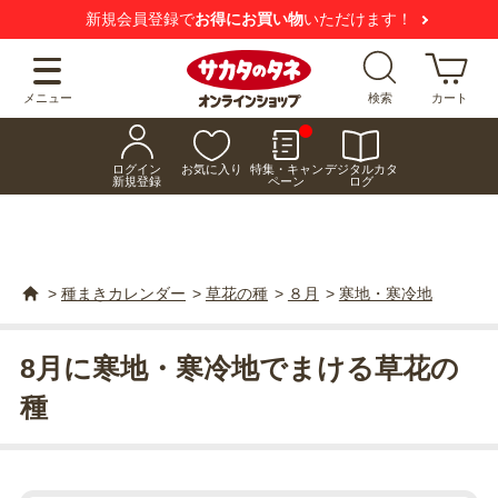
新規会員登録で
お得にお買い物
いただけます！
メニュー
検索
カート
ログイン
お気に入り
特集・キャン
デジタルカタ
新規登録
ペーン
ログ
>
種まきカレンダー
>
草花の種
>
８月
>
寒地・寒冷地
8月に寒地・寒冷地でまける草花の
種