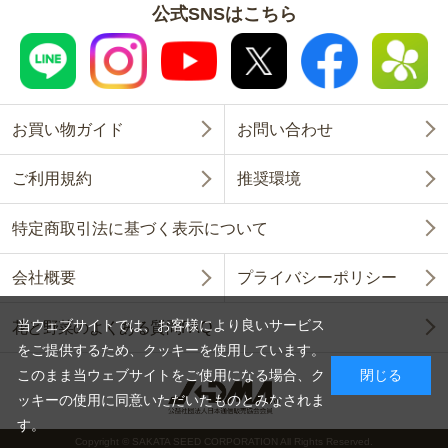
公式SNSはこちら
お買い物ガイド
お問い合わせ
ご利用規約
推奨環境
特定商取引法に基づく表示について
会社概要
プライバシーポリシー
当ウェブサイトでは、お客様により良いサービス
花と野菜のよくある質問FAQ
をご提供するため、クッキーを使用しています。
このまま当ウェブサイトをご使用になる場合、ク
閉じる
ッキーの使用に同意いただいたものとみなされま
す。
Copyright © SAKATA SEED CORPORATION All Rights Reserved.