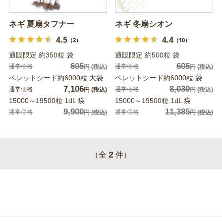
ネギ 夏扇タフナー
ネギ 冬扇シオン
4.5
4.4
（2）
（10）
通販限定 約350粒 袋
通販限定 約500粒 袋
605
605
通常価格
通常価格
円
(税込)
円
(税込)
ペレットシード約6000粒 大袋
ペレットシード約6000粒 袋
7,106
8,030
通常価格
通常価格
円
(税込)
円
(税込)
15000～19500粒 1dL 袋
15000～19500粒 1dL 袋
9,900
11,385
通常価格
通常価格
円
(税込)
円
(税込)
2
（全
件）