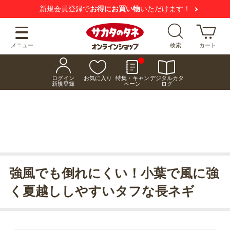
新規会員登録で
お得にお買い物
いただけます！
メニュー
検索
カート
ログイン
お気に入り
特集・キャン
デジタルカタ
新規登録
ペーン
ログ
強風でも倒れにくい！小葉で風に強
く夏越ししやすいタフな長ネギ