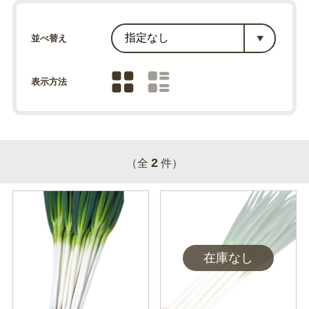
並べ替え
表示方法
2
（全
件）