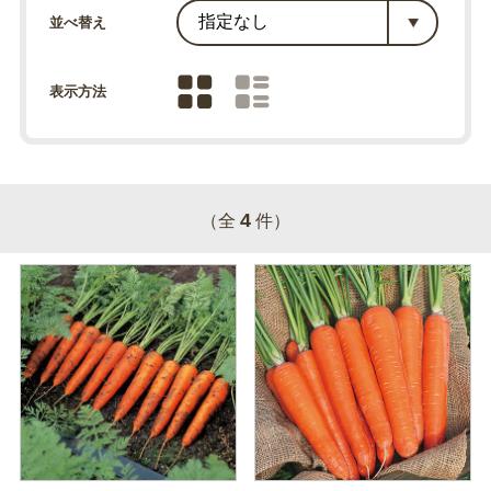
並べ替え
表示方法
4
（全
件）