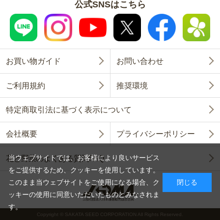
公式SNSはこちら
お買い物ガイド
お問い合わせ
ご利用規約
推奨環境
特定商取引法に基づく表示について
会社概要
プライバシーポリシー
当ウェブサイトでは、お客様により良いサービス
花と野菜のよくある質問FAQ
をご提供するため、クッキーを使用しています。
このまま当ウェブサイトをご使用になる場合、ク
閉じる
ッキーの使用に同意いただいたものとみなされま
す。
Copyright © SAKATA SEED CORPORATION All Rights Reserved.