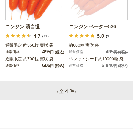
ニンジン 濱自慢
ニンジン ベーター536
4.7
5.0
（33）
（1）
通販限定 約350粒 実咲 袋
約600粒 実咲 袋
495
495
通常価格
通常価格
円
(税込)
円
(税込)
通販限定 約700粒 実咲 袋
ペレットシード約10000粒 袋
605
5,940
通常価格
通常価格
円
(税込)
円
(税込)
4
（全
件）