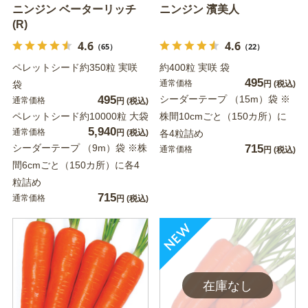
ニンジン ベーターリッチ
ニンジン 濱美人
(R)
4.6
4.6
（65）
（22）
ペレットシード約350粒 実咲
約400粒 実咲 袋
495
通常価格
袋
円
(税込)
495
シーダーテープ （15m）袋 ※
通常価格
円
(税込)
ペレットシード約10000粒 大袋
株間10cmごと（150カ所）に
5,940
通常価格
円
(税込)
各4粒詰め
シーダーテープ （9m）袋 ※株
715
通常価格
円
(税込)
間6cmごと（150カ所）に各4
粒詰め
715
通常価格
円
(税込)