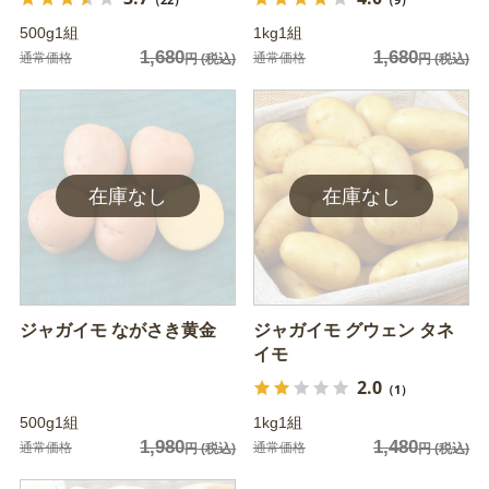
500g1組
1kg1組
1,680
1,680
通常価格
通常価格
円
(税込)
円
(税込)
ジャガイモ ながさき黄金
ジャガイモ グウェン タネ
イモ
2.0
（1）
500g1組
1kg1組
1,980
1,480
通常価格
通常価格
円
(税込)
円
(税込)