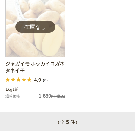
ジャガイモ ホッカイコガネ
タネイモ
4.9
（8）
1kg1組
1,680
通常価格
円
(税込)
5
（全
件）