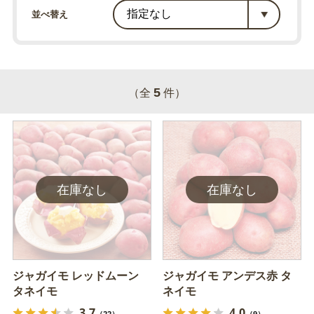
並べ替え
5
（全
件）
ジャガイモ レッドムーン
ジャガイモ アンデス赤 タ
タネイモ
ネイモ
3.7
4.0
（22）
（9）