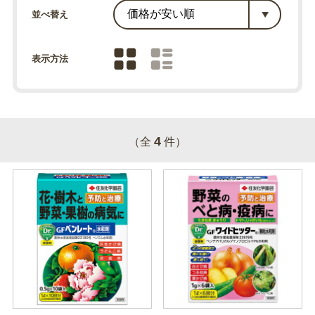
並べ替え
表示方法
4
（全
件）