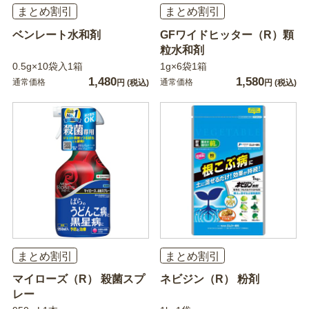
まとめ割引
まとめ割引
ベンレート水和剤
GFワイドヒッター（R）顆
粒水和剤
0.5g×10袋入1箱
1g×6袋1箱
1,480
1,580
通常価格
通常価格
円
(税込)
円
(税込)
まとめ割引
まとめ割引
マイローズ（R） 殺菌スプ
ネビジン（R） 粉剤
レー