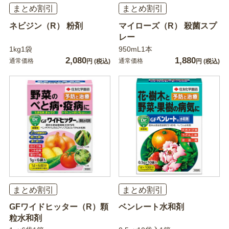
まとめ割引
まとめ割引
ネビジン（R） 粉剤
マイローズ（R） 殺菌スプ
レー
1kg1袋
950mL1本
2,080
1,880
通常価格
通常価格
円
(税込)
円
(税込)
まとめ割引
まとめ割引
GFワイドヒッター（R）顆
ベンレート水和剤
粒水和剤