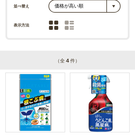
並べ替え
表示方法
4
（全
件）