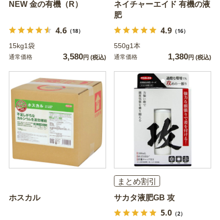
NEW 金の有機（R）
ネイチャーエイド 有機の液
肥
4.6
4.9
（18）
（16）
15kg1袋
550g1本
3,580
1,380
通常価格
通常価格
円
(税込)
円
(税込)
まとめ割引
ホスカル
サカタ液肥GB 攻
5.0
（2）