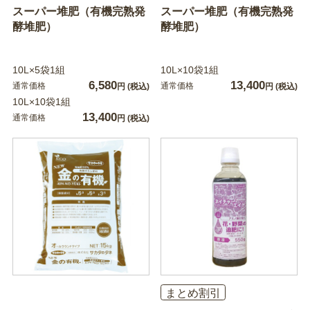
スーパー堆肥（有機完熟発
スーパー堆肥（有機完熟発
酵堆肥）
酵堆肥）
10L×5袋1組
10L×10袋1組
6,580
13,400
通常価格
通常価格
円
(税込)
円
(税込)
10L×10袋1組
13,400
通常価格
円
(税込)
まとめ割引