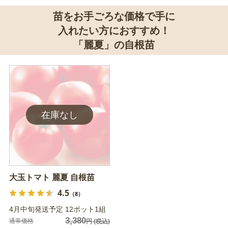
苗をお手ごろな価格で手に
入れたい方におすすめ！
「麗夏」の自根苗
大玉トマト 麗夏 自根苗
4.5
（8）
4月中旬発送予定 12ポット1組
3,380
通常価格
円
(税込)