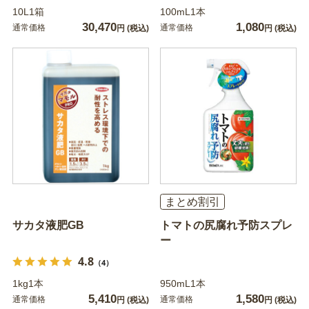
10L1箱
100mL1本
30,470
1,080
通常価格
通常価格
円
(税込)
円
(税込)
まとめ割引
サカタ液肥GB
トマトの尻腐れ予防スプレ
ー
4.8
（4）
1kg1本
950mL1本
5,410
1,580
通常価格
通常価格
円
(税込)
円
(税込)