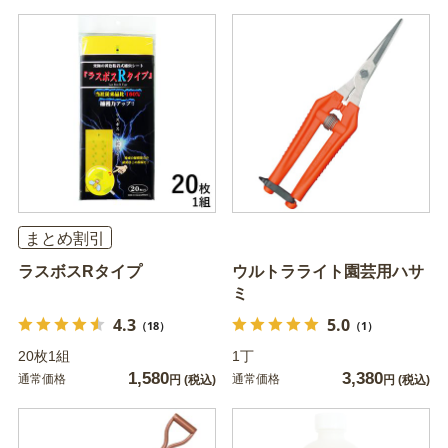
まとめ割引
ラスボスRタイプ
ウルトラライト園芸用ハサ
ミ
4.3
5.0
（18）
（1）
20枚1組
1丁
1,580
3,380
通常価格
通常価格
円
(税込)
円
(税込)