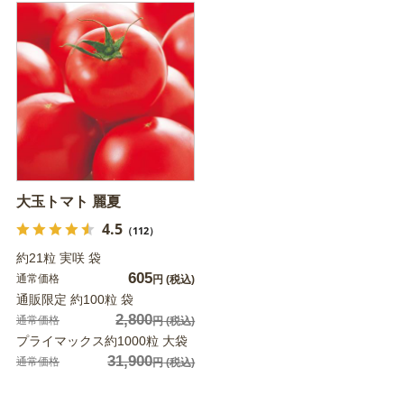
大玉トマト 麗夏
4.5
（112）
約21粒 実咲 袋
605
通常価格
円
(税込)
通販限定 約100粒 袋
2,800
通常価格
円
(税込)
プライマックス約1000粒 大袋
31,900
通常価格
円
(税込)