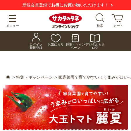
新規会員登録で
お得にお買い物
いただけます！
メニュー
検索
カート
ログイン
お気に入り
特集・キャン
デジタルカタ
新規登録
ペーン
ログ
>
特集・キャンペーン
>
家庭菜園で育てやすい！うまみが口いっ