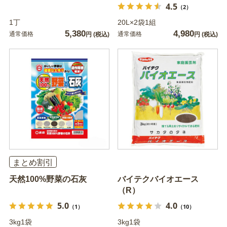
4.5
（2）
1丁
20L×2袋1組
5,380
4,980
通常価格
通常価格
円
(税込)
円
(税込)
まとめ割引
天然100%野菜の石灰
バイテクバイオエース
（R）
5.0
4.0
（1）
（10）
3kg1袋
3kg1袋