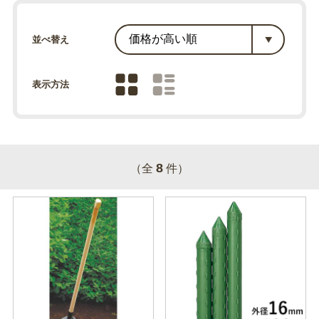
並べ替え
表示方法
8
（全
件）