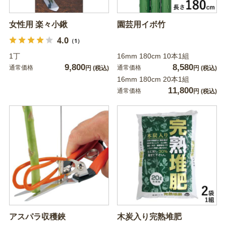
女性用 楽々小鍬
園芸用イボ竹
4.0
（1）
1丁
16mm 180cm 10本1組
9,800
8,580
通常価格
通常価格
円
(税込)
円
(税込)
16mm 180cm 20本1組
11,800
通常価格
円
(税込)
アスパラ収穫鋏
木炭入り完熟堆肥