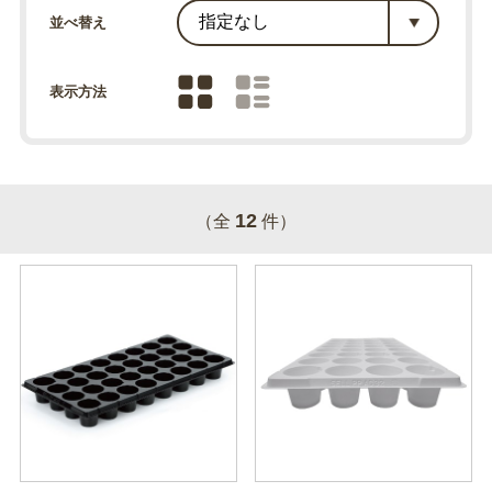
並べ替え
表示方法
12
（全
件）