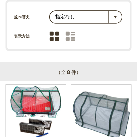
並べ替え
表示方法
8
（全
件）