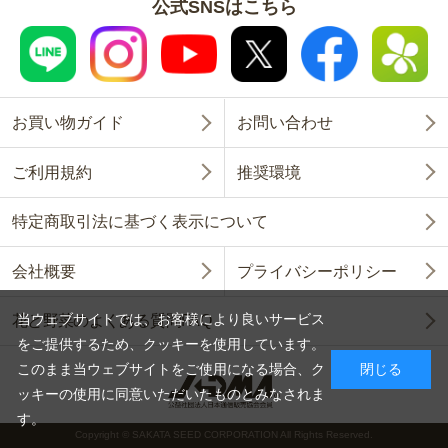
公式SNSはこちら
お買い物ガイド
お問い合わせ
ご利用規約
推奨環境
特定商取引法に基づく表示について
会社概要
プライバシーポリシー
当ウェブサイトでは、お客様により良いサービス
花と野菜のよくある質問FAQ
をご提供するため、クッキーを使用しています。
このまま当ウェブサイトをご使用になる場合、ク
閉じる
ッキーの使用に同意いただいたものとみなされま
す。
Copyright © SAKATA SEED CORPORATION All Rights Reserved.