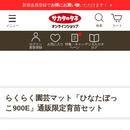
新規会員登録で
お得にお買い物
いただけます！
メニュー
検索
カート
ログイン
お気に入り
特集・キャン
デジタルカタ
新規登録
ペーン
ログ
らくらく園芸マット「ひなたぼっ
こ900E」通販限定育苗セット