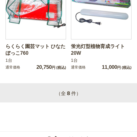
らくらく園芸マット ひなた
蛍光灯型植物育成ライト
ぼっこ760
20W
1台
1台
20,750
11,000
通常価格
通常価格
円
(税込)
円
(税込)
8
（全
件）