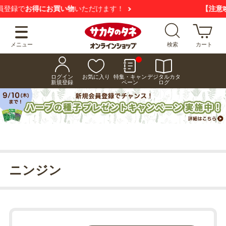
【注意喚起】
悪質な偽サイトにご注意ください
メニュー
検索
カート
ログイン
お気に入り
特集・キャン
デジタルカタ
新規登録
ペーン
ログ
ニンジン