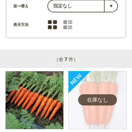
並べ替え
表示方法
7
（全
件）