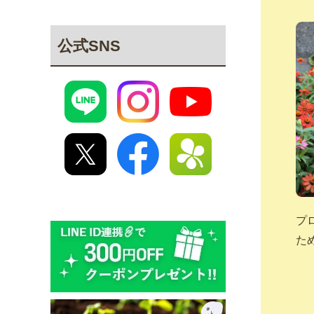
公式SNS
プ
た