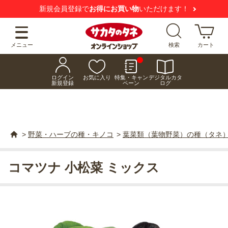
新規会員登録で
お得にお買い物
いただけます！
メニュー
検索
カート
ログイン
お気に入り
特集・キャン
デジタルカタ
新規登録
ペーン
ログ
>
野菜・ハーブの種・キノコ
>
葉菜類（葉物野菜）の種（タネ
コマツナ 小松菜 ミックス