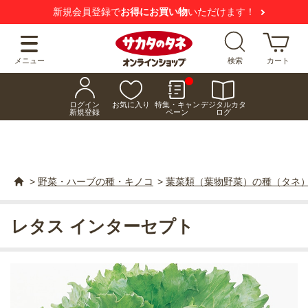
新規会員登録で
お得にお買い物
いただけます！
メニュー
検索
カート
ログイン
お気に入り
特集・キャン
デジタルカタ
新規登録
ペーン
ログ
>
野菜・ハーブの種・キノコ
>
葉菜類（葉物野菜）の種（タネ
レタス インターセプト