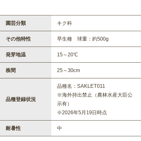
園芸分類
キク科
その他特性
早生種 球重：約500g
発芽地温
15～20℃
株間
25～30cm
品種名：SAKLET011
※海外持出禁止（農林水産大臣公
品種登録状況
示有）
※2026年5月19日時点
耐暑性
中