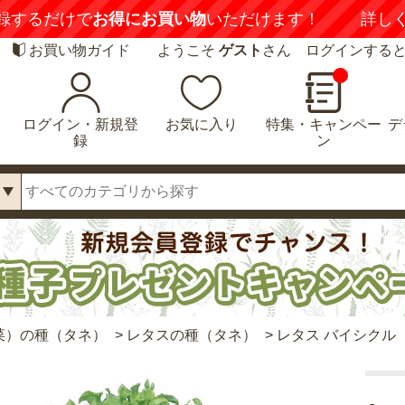
録するだけで
お得にお買い物
いただけます！
詳し
お買い物ガイド
ようこそ
ゲスト
さん ログインする
ログイン・新規登
お気に入り
特集・キャンペー
デ
録
ン
菜）の種（タネ）
>
レタスの種（タネ）
>
レタス バイシクル