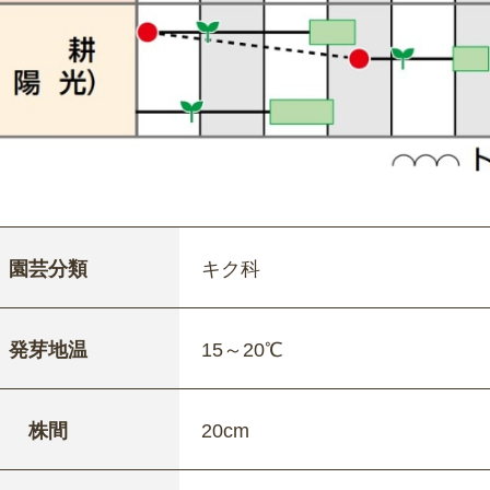
園芸分類
キク科
発芽地温
15～20℃
株間
20cm