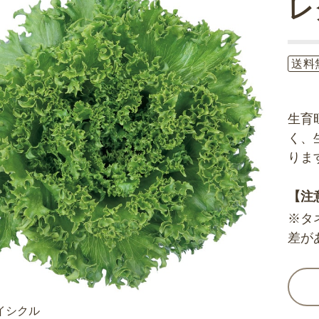
レ
送料
生育
く、
りま
【注
※タ
差が
イシクル