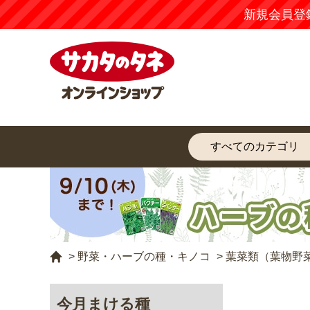
新規会員登
>
野菜・ハーブの種・キノコ
>
葉菜類（葉物野
今月まける種