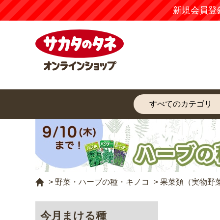
新規会員登
>
野菜・ハーブの種・キノコ
>
果菜類（実物野
今月まける種