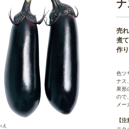
ナ
売
煮
作
色ツ
ナス
果形
ので
メー
【注
べえ