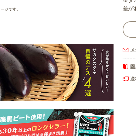
※タ
差が
メージです。
メ
園
送