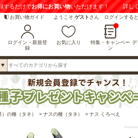
録するだけで
お得にお買い物
いただけます！
詳し
お買い物ガイド
ようこそ
ゲスト
さん ログインする
ログイン・新規登
お気に入り
特集・キャンペー
デ
録
ン
菜）の種（タネ）
>
ナスの種（タネ）
>
ナス くろべえ