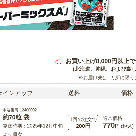
お買い上げ8,000円以上で
(北海道、沖縄、および島し
※お届け先は1カ所に限り
ラインアップ
送料
価格
申込番号:12400002
約70粒 袋
通常価格
1回の注文で
770
200円
発送時期：2025年12月中旬
円
(税込)
より順次