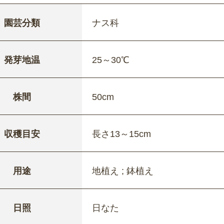
園芸分類
ナス科
発芽地温
25～30℃
株間
50cm
収穫目安
長さ13～15cm
用途
地植え ; 鉢植え
日照
日なた