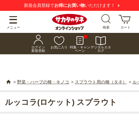
新規会員登録で
お得にお買い物
いただけます！
メニュー
検索
カート
ログイン
お気に入り
特集・キャン
デジタルカタ
新規登録
ペーン
ログ
>
野菜・ハーブの種・キノコ
>
スプラウト用の種（タネ）
>
ル
ルッコラ(ロケット) スプラウト