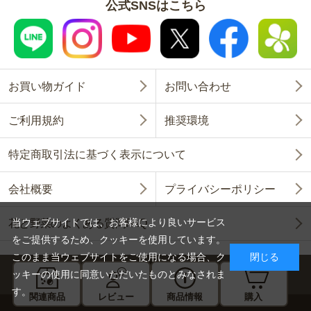
公式SNSはこちら
お買い物ガイド
お問い合わせ
ご利用規約
推奨環境
特定商取引法に基づく表示について
会社概要
プライバシーポリシー
当ウェブサイトでは、お客様により良いサービス
花と野菜のよくある質問FAQ
をご提供するため、クッキーを使用しています。
このまま当ウェブサイトをご使用になる場合、ク
閉じる
ッキーの使用に同意いただいたものとみなされま
す。
関連商品
レビュー
商品情報
購入
Copyright © SAKATA SEED CORPORATION All Rights Reserved.