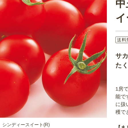
中
イ
送料
サ
た
1房
能で
に扱
穫で
 シンディースイート(R)
【ま