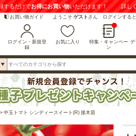
喚起】
悪質な偽サイトにご注意ください
詳しくは
お買い物ガイド
ようこそ
ゲスト
さん ログインする
ログイン・新規登
お気に入り
特集・キャンペー
デ
録
ン
>
中玉トマト シンディースイート(R) 接木苗