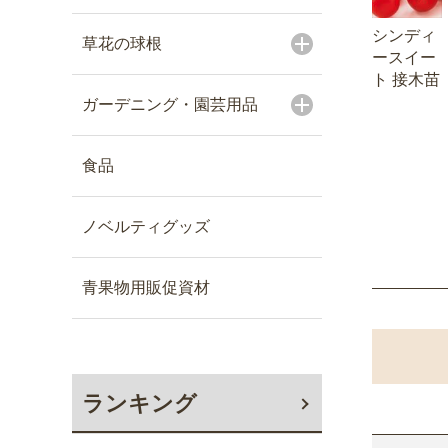
シンディ
草花の球根
ースイー
ト 接木苗
ガーデニング・園芸用品
食品
ノベルティグッズ
青果物用販促資材
ランキング