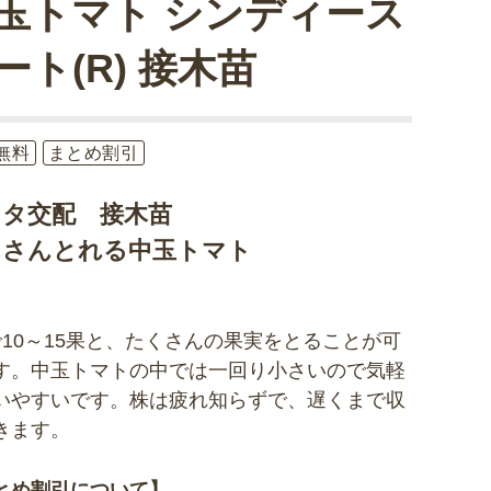
玉トマト シンディース
ート(R) 接木苗
無料
まとめ割引
カタ交配 接木苗
くさんとれる中玉トマト
で10～15果と、たくさんの果実をとることが可
す。中玉トマトの中では一回り小さいので気軽
いやすいです。株は疲れ知らずで、遅くまで収
きます。
とめ割引について】