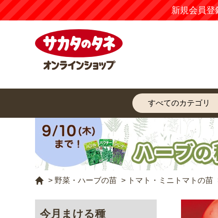
【注意
>
野菜・ハーブの苗
>
トマト・ミニトマトの苗
今月まける種