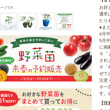
お好
メージです。
通常
たり
●ま
4月
5月
に掲
※「
され
※「
ぜて
注意
※一
す。
【注