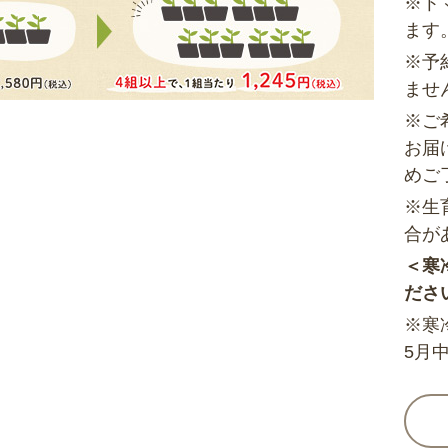
※ト
ます
※予
ませ
※ご
お届
めご
※生
合が
＜寒
ださ
※寒
5月