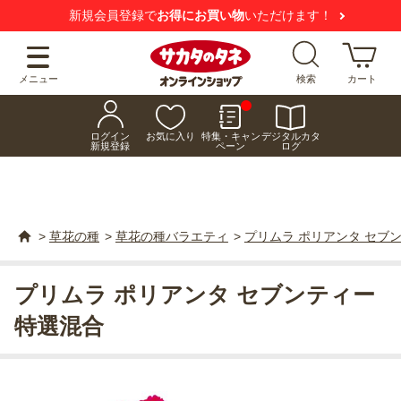
新規会員登録で
お得にお買い物
いただけます！
メニュー
検索
カート
ログイン
お気に入り
特集・キャン
デジタルカタ
新規登録
ペーン
ログ
>
草花の種
>
草花の種バラエティ
>
プリムラ ポリアンタ セブ
プリムラ ポリアンタ セブンティー
特選混合