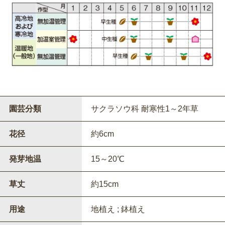
園芸分類
サクラソウ科 耐寒性1～2年草
花径
約6cm
発芽地温
15～20℃
草丈
約15cm
用途
地植え ; 鉢植え