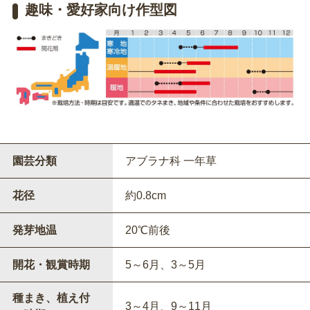
趣味・愛好家向け作型図
園芸分類
アブラナ科 一年草
花径
約0.8cm
発芽地温
20℃前後
開花・観賞時期
5～6月、3～5月
種まき、植え付
3～4月、9～11月