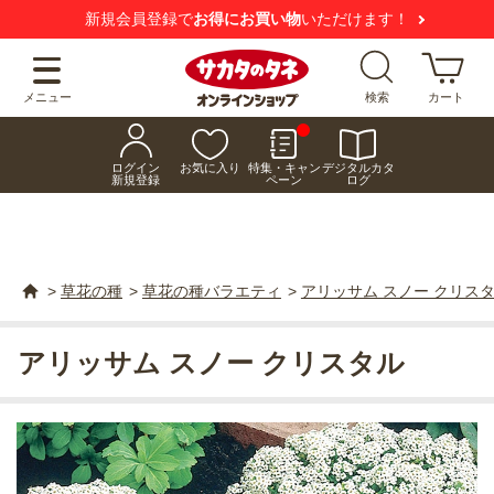
新規会員登録で
お得にお買い物
いただけます！
メニュー
検索
カート
ログイン
お気に入り
特集・キャン
デジタルカタ
新規登録
ペーン
ログ
>
草花の種
>
草花の種バラエティ
>
アリッサム スノー クリス
アリッサム スノー クリスタル