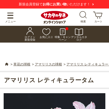
新規会員登録で
お得にお買い物
いただけます！
メニュー
検索
カート
ログイン
お気に入り
特集・キャン
デジタルカタ
新規登録
ペーン
ログ
>
草花の球根
>
アマリリスの球根
>
アマリリス レティキュラー
アマリリス レティキュラータム