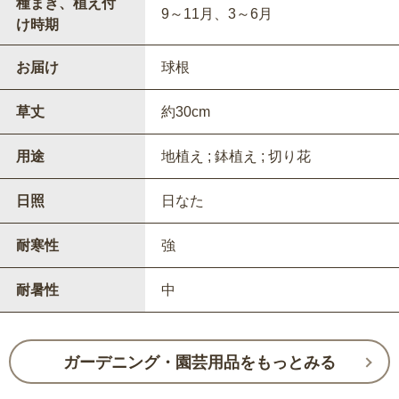
種まき、植え付
9～11月、3～6月
け時期
お届け
球根
草丈
約30cm
用途
地植え ; 鉢植え ; 切り花
日照
日なた
耐寒性
強
耐暑性
中
ガーデニング・園芸用品をもっとみる