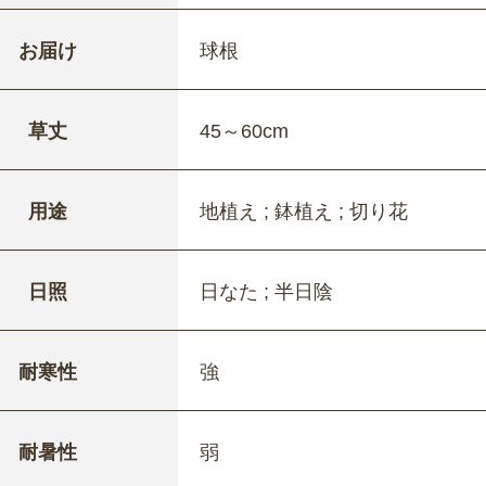
お届け
球根
草丈
45～60cm
用途
地植え ; 鉢植え ; 切り花
日照
日なた ; 半日陰
耐寒性
強
耐暑性
弱