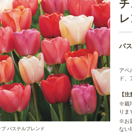
チ
レ
パ
アペ
ド、
【注
※栽
りま
※お
プ パステルブレンド
ない