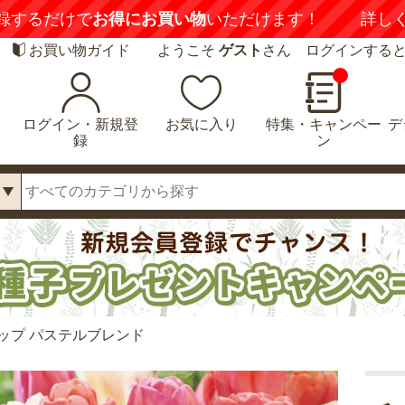
録するだけで
お得にお買い物
いただけます！
詳し
お買い物ガイド
ようこそ
ゲスト
さん ログインする
ログイン・新規登
お気に入り
特集・キャンペー
デ
録
ン
ップ パステルブレンド