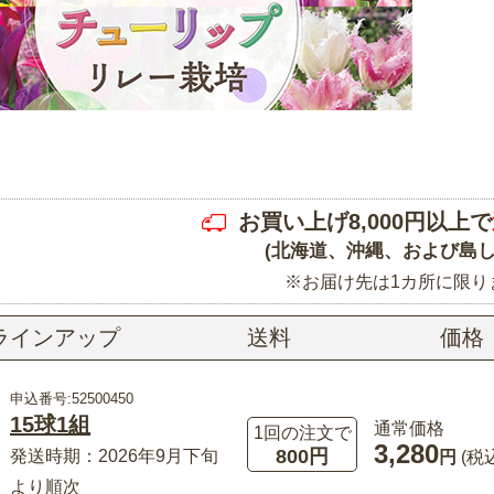
お買い上げ8,000円以上で
(北海道、沖縄、および島し
※お届け先は1カ所に限り
ラインアップ
送料
価格
申込番号:52500450
15球1組
通常価格
1回の注文で
3,280
800円
発送時期：2026年9月下旬
円
(税
より順次