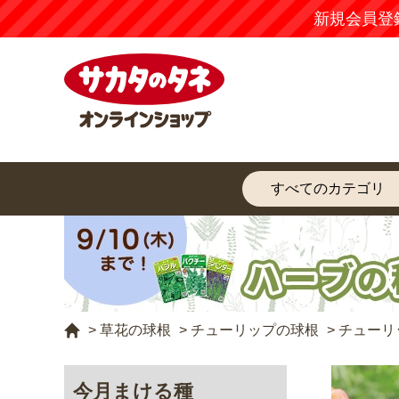
新規会員登
>
草花の球根
>
チューリップの球根
>
チューリ
今月まける種