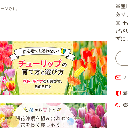
※産
メージです。
あり
※ 
ださ
ずに
メ
園
送