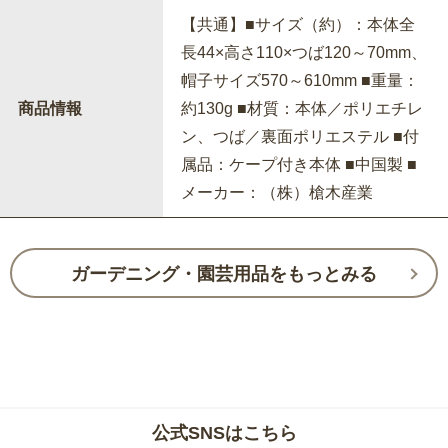
【共通】■サイズ（約）：本体全
長44×高さ110×つば120～70mm、
帽子サイズ570～610mm ■重量：
商品情報
約130g ■材質：本体／ポリエチレ
ン、つば／裏面ポリエステル ■付
属品：ケープ付き本体 ■中国製 ■
メーカー：（株）槍木産業
ガーデニング・園芸用品をもっとみる
公式SNSはこちら