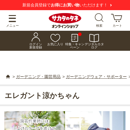
新規会員登録で
お得にお買い物
いただけます！
メニュー
検索
カート
ログイン
お気に入り
特集・キャン
デジタルカタ
新規登録
ペーン
ログ
>
ガーデニング・園芸用品
>
ガーデニングウェア・サポーター
エレガント涼かちゃん