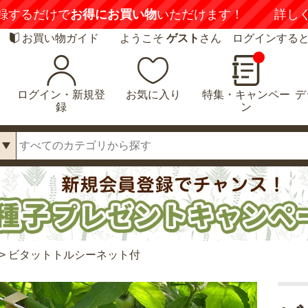
録するだけで
お得にお買い物
いただけます！
詳し
お買い物ガイド
ようこそ
ゲスト
さん ログインする
ログイン・新規登
お気に入り
特集・キャンペー
デ
録
ン
>
ビタットトルシーネット付