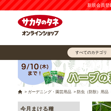
新規会員登
>
ガーデニング・園芸用品
>
防虫（防獣）用品
今月まける種