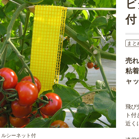
ビ
付
まと
売
粘
ャ
飛び
ト付
近く
トルシーネット付