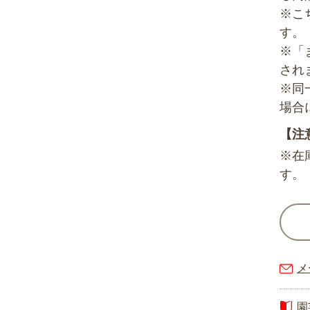
※こ
す。
※「
され
※同
場合
【注
※在
す。
メ
園