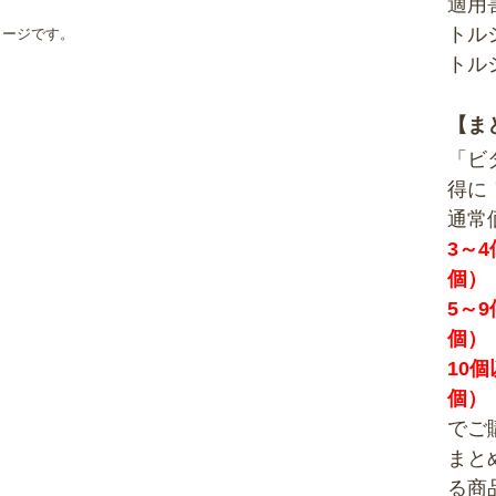
適用
トル
メージです。
トル
【ま
「ビ
得に
通常
3～4
個）
5～9
個）
10個
個）
でご
まと
る商