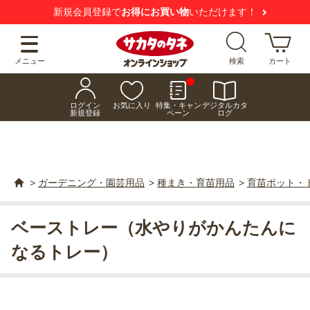
新規会員登録で
お得にお買い物
いただけます！
メニュー
検索
カート
ログイン
お気に入り
特集・キャン
デジタルカタ
新規登録
ペーン
ログ
>
ガーデニング・園芸用品
>
種まき・育苗用品
>
育苗ポット・
ベーストレー（水やりがかんたんに
なるトレー）