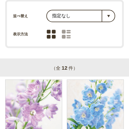
並べ替え
表示方法
12
（全
件）