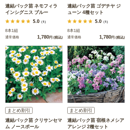
連結パック苗 ネモフィラ
連結パック苗 ゴデチヤ ジ
インシグニス ブルー
ューン 4種セット
5.0
5.0
（1）
（1）
8本1組
8本1組
1,780
1,780
通常価格
通常価格
円
(税込)
円
(税込)
まとめ割引
まとめ割引
連結パック苗 クリサンセマ
連結パック苗 宿根ネメシア
ム ノースポール
アレンジ 2種セット