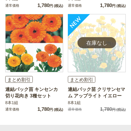
1,780
1,780
通常価格
通常価格
円
(税込)
円
(税込)
まとめ割引
まとめ割引
連結パック苗 キンセンカ
連結パック苗 クリサンセマ
切り花向き 3種セット
ム アップライト イエロー
8本1組
8本1組
1,780
1,780
通常価格
通常価格
円
(税込)
円
(税込)