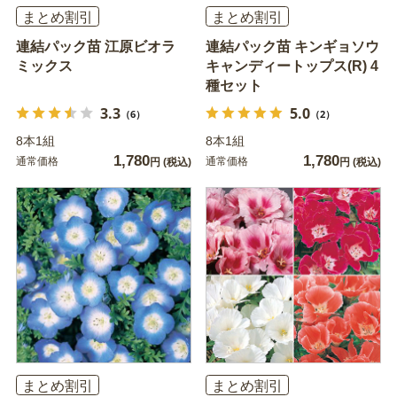
まとめ割引
まとめ割引
連結パック苗 江原ビオラ
連結パック苗 キンギョソウ
ミックス
キャンディートップス(R) 4
種セット
3.3
5.0
（6）
（2）
8本1組
8本1組
1,780
1,780
通常価格
通常価格
円
(税込)
円
(税込)
まとめ割引
まとめ割引