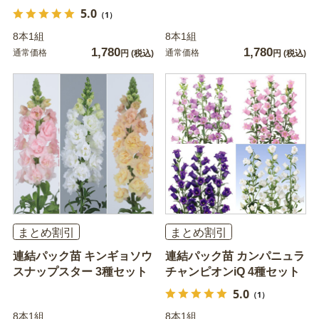
5.0
（1）
8本1組
8本1組
1,780
1,780
通常価格
通常価格
円
(税込)
円
(税込)
まとめ割引
まとめ割引
連結パック苗 キンギョソウ
連結パック苗 カンパニュラ
スナップスター 3種セット
チャンピオンiQ 4種セット
5.0
（1）
8本1組
8本1組