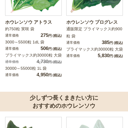
ホウレンソウ アトラス
ホウレンソウ プログレス
約750粒 実咲 袋
通販限定 プライマックス約900
275
通常価格
円
(税込)
粒 袋
3000～5500粒 1dL 袋
385
通常価格
円
(税込)
506
通常価格
円
(税込)
プライマックス約30000粒 大袋
プライマックス約30000粒 大袋
5,830
通常価格
円
(税込)
4,730
通常価格
円
(税込)
30000～55000粒 1L 袋
4,950
通常価格
円
(税込)
少しずつ長くまきたい方に
おすすめのホウレンソウ