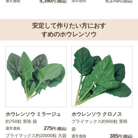
5,390
5,170
通常価格
通常価格
円
(税込)
円
(税込)
安定して作りたい方におす
すめのホウレンソウ
ホウレンソウ ミラージュ
ホウレンソウ クロノス
約750粒 実咲 袋
プライマックス約900粒 実咲
275
通常価格
円
(税込)
袋
プライマックス約20000粒 大袋
385
通常価格
円
(税込)