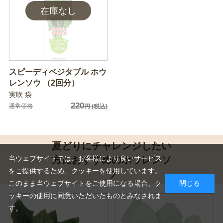
スピーディベジタブル ホウ
レンソウ （2回分）
実咲 袋
220
通常価格
円
(税込)
夏どりにチャレンジしたい
方におすすめのホウレンソ
当ウェブサイトでは、お客様により良いサービス
をご提供するため、クッキーを使用しています。
ウ
このまま当ウェブサイトをご使用になる場合、ク
閉じる
ッキーの使用に同意いただいたものとみなされま
す。