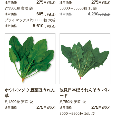
275
275
通常価格
通常価格
円
(税込)
円
(税込)
約3500粒 実咲 袋
30000～55000粒 1L 袋
605
4,290
通常価格
通常価格
円
(税込)
円
(税込)
プライマックス約30000粒 大袋
5,610
通常価格
円
(税込)
ホウレンソウ 豊葉ほうれん
改良日本ほうれんそう パレ
草
ード
約1200粒 実咲 袋
約750粒 実咲 袋
275
275
通常価格
通常価格
円
(税込)
円
(税込)
3000～5500粒 1dL 袋