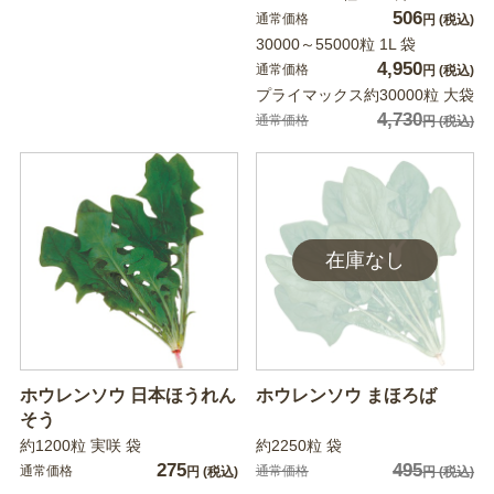
506
通常価格
円
(税込)
30000～55000粒 1L 袋
4,950
通常価格
円
(税込)
プライマックス約30000粒 大袋
4,730
通常価格
円
(税込)
ホウレンソウ 日本ほうれん
ホウレンソウ まほろば
そう
約1200粒 実咲 袋
約2250粒 袋
275
495
通常価格
通常価格
円
(税込)
円
(税込)