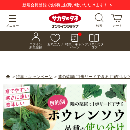
【注意喚起】
悪質な偽サイトにご注意ください
メニュー
検索
カート
ログイン
お気に入り
特集・キャン
デジタルカタ
新規登録
ペーン
ログ
>
特集・キャンペーン
>
隣の菜園に1歩リードできる 目的別ホ