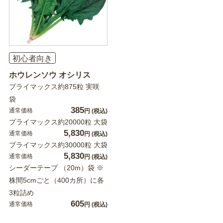
初心者向き
ホウレンソウ オシリス
プライマックス約875粒 実咲
袋
385
通常価格
円
(税込)
プライマックス約20000粒 大袋
5,830
通常価格
円
(税込)
プライマックス約30000粒 大袋
5,830
通常価格
円
(税込)
シーダーテープ （20m）袋 ※
株間5cmごと（400カ所）に各
3粒詰め
605
通常価格
円
(税込)