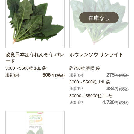
改良日本ほうれんそう パレ
ホウレンソウ サンライト
ード
3000～5500粒 1dL 袋
約750粒 実咲 袋
506
275
通常価格
通常価格
円
(税込)
円
(税込)
3000～5500粒 1dL 袋
484
通常価格
円
(税込)
30000～55000粒 1L 袋
4,730
通常価格
円
(税込)