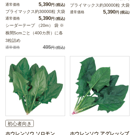
5,390
通常価格
円
(税込)
プライマックス約30000粒 大袋
プライマックス約30000粒 大袋
5,390
通常価格
円
(税込)
5,390
通常価格
円
(税込)
シーダーテープ （20m） 袋 ※
株間5cmごと（400カ所）に各
3粒詰め
495
通常価格
円
(税込)
初心者向き
ホウレンソウ ソロモン
ホウレンソウ アグレッシブ