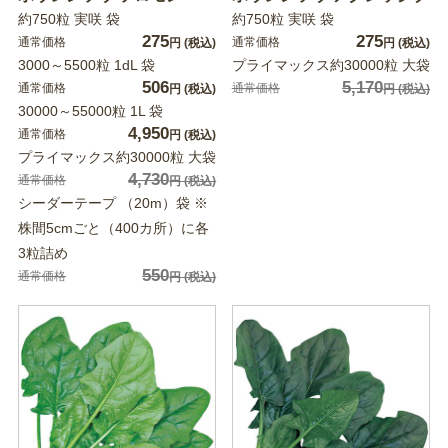
約750粒 実咲 袋
約750粒 実咲 袋
275
275
通常価格
通常価格
円
(税込)
円
(税込)
3000～5500粒 1dL 袋
プライマックス約30000粒 大袋
506
5,170
通常価格
通常価格
円
(税込)
円
(税込)
30000～55000粒 1L 袋
4,950
通常価格
円
(税込)
プライマックス約30000粒 大袋
4,730
通常価格
円
(税込)
シーダーテープ （20m）袋 ※
株間5cmごと（400カ所）に各
3粒詰め
550
通常価格
円
(税込)