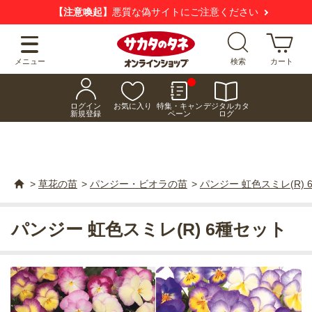
【注意喚起】
悪質な偽サイトにご注意ください
メニュー
検索
カート
ログイン
お気に入り
特集・キャン
デジタルカタ
新規登録
ペーン
ログ
>
草花の苗
>
パンジー・ビオラの苗
>
パンジー 虹色スミレ(R) 
パンジー 虹色スミレ(R) 6種セット