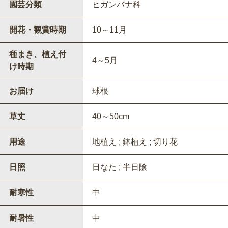
園芸分類
ヒガンバナ科
開花・観賞時期
10～11月
種まき、植え付
4～5月
け時期
お届け
球根
草丈
40～50cm
用途
地植え ; 鉢植え ; 切り花
日照
日なた ; 半日陰
耐寒性
中
耐暑性
中