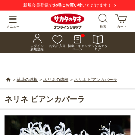
新規会員登録で
お得にお買い物
いただけます！
メニュー
検索
カート
ログイン
お気に入り
特集・キャン
デジタルカタ
新規登録
ペーン
ログ
>
草花の球根
>
ネリネの球根
>
ネリネ ビアンカパーラ
ネリネ ビアンカパーラ