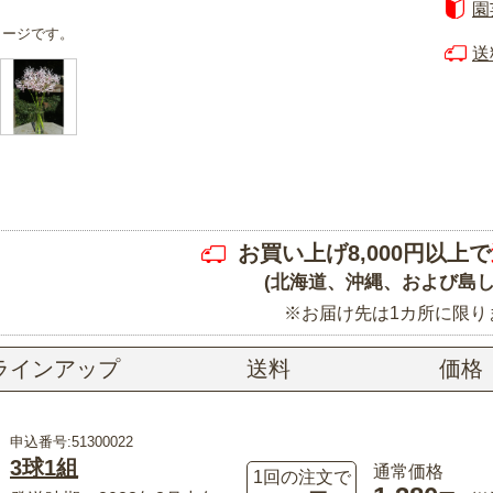
園
メージです。
送
お買い上げ8,000円以上で
(北海道、沖縄、および島し
※お届け先は1カ所に限り
ラインアップ
送料
価格
申込番号:51300022
3球1組
通常価格
1回の注文で