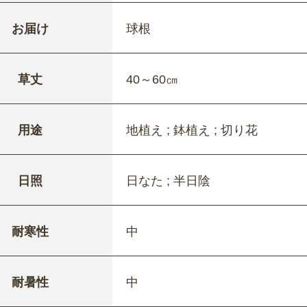
お届け
球根
草丈
40～60㎝
用途
地植え ; 鉢植え ; 切り花
日照
日なた ; 半日陰
耐寒性
中
耐暑性
中