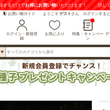
録するだけで
お得にお買い物
いただけます！
詳し
お買い物ガイド
ようこそ
ゲスト
さん ログインする
ログイン・新規登
お気に入り
特集・キャンペー
デ
録
ン