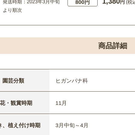
1,380
800円
発送時期：2023年3月中旬
円
(税
より順次
商品詳細
園芸分類
ヒガンバナ科
花・観賞時期
11月
き、植え付け時期
3月中旬～4月