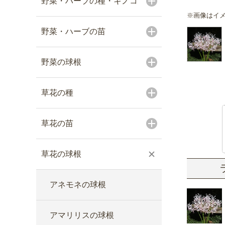
野菜・ハーブの種・キノコ
※画像はイ
野菜・ハーブの苗
野菜の球根
草花の種
草花の苗
草花の球根
アネモネの球根
アマリリスの球根