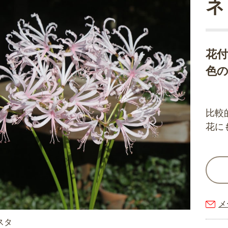
ネ
花
色
比較
花に
メ
スタ