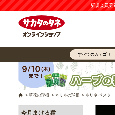
新規会員登
>
草花の球根
>
ネリネの球根
>
ネリネ ベスタ
今月まける種