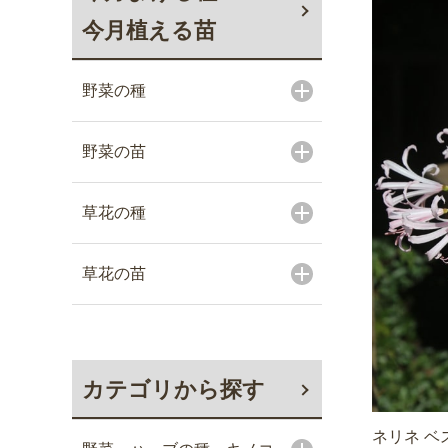
今月植える苗
野菜の種
野菜の苗
草花の種
草花の苗
カテゴリから探す
ネリネ ベ