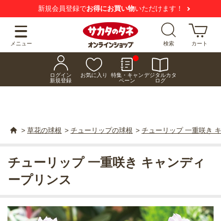
新規会員登録で
お得にお買い物
いただけます！
メニュー
検索
カート
ログイン
お気に入り
特集・キャン
デジタルカタ
新規登録
ペーン
ログ
>
草花の球根
>
チューリップの球根
>
チューリップ 一重咲き 
チューリップ 一重咲き キャンディ
ープリンス