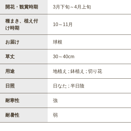
開花・観賞時期
3月下旬～4月上旬
種まき、植え付
10～11月
け時期
お届け
球根
草丈
30～40cm
用途
地植え ; 鉢植え ; 切り花
日照
日なた ; 半日陰
耐寒性
強
耐暑性
弱