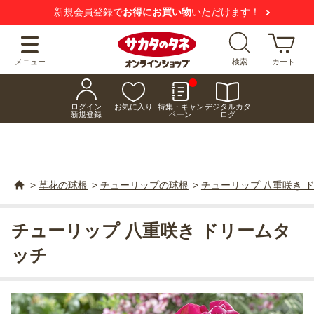
新規会員登録で
お得にお買い物
いただけます！
メニュー
検索
カート
ログイン
お気に入り
特集・キャン
デジタルカタ
新規登録
ペーン
ログ
>
草花の球根
>
チューリップの球根
>
チューリップ 八重咲き 
チューリップ 八重咲き ドリームタ
ッチ