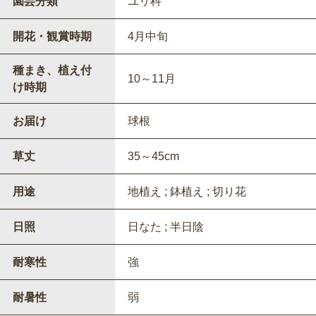
園芸分類
ユリ科
開花・観賞時期
4月中旬
種まき、植え付
10～11月
け時期
お届け
球根
草丈
35～45cm
用途
地植え ; 鉢植え ; 切り花
日照
日なた ; 半日陰
耐寒性
強
耐暑性
弱