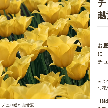
チ
越
お
に
チ
黄金
な花
【注
プ ユリ咲き 越黄冠