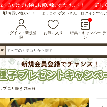
喚起】
悪質な偽サイトにご注意ください
詳しくは
お買い物ガイド
ようこそ
ゲスト
さん ログインする
ログイン・新規登
お気に入り
特集・キャンペー
デ
録
ン
ップ ユリ咲き 越黄冠