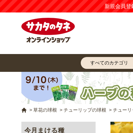
【注意
>
草花の球根
>
チューリップの球根
>
チューリ
今月まける種