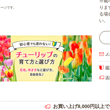
※栽
りま
メージです。
る場
い。
メ
園
送
お買い上げ8,000円以上で