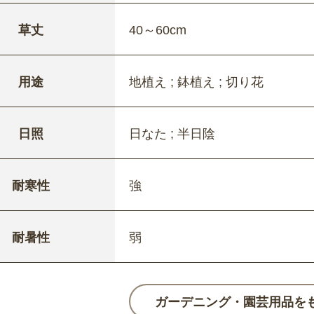
草丈
40～60cm
用途
地植え ; 鉢植え ; 切り花
日照
日なた ; 半日陰
耐寒性
強
耐暑性
弱
ガーデニング・園芸用品を